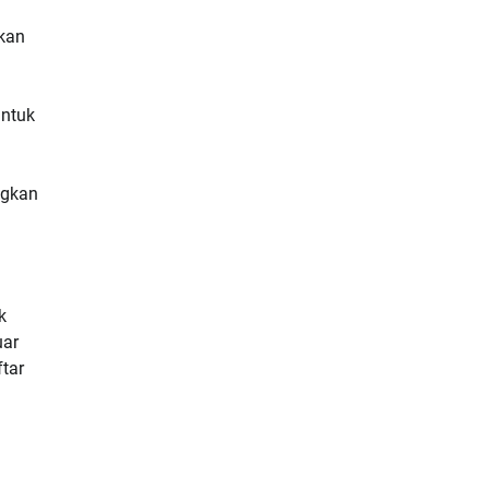
tkan
untuk
ngkan
k
uar
tar