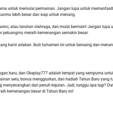
ertama untuk memulai permainan. Jangan lupa untuk memanfaa
kunmu lebih besar dan siap untuk menang.
kasino, atau taruhan olahraga, dan mulai bermain! Jangan lupa 
ar peluangmu meraih kemenangan semakin besar.
ang kami adakan. Ikuti turnamen ini untuk bersaing dan mena
ngan baru, dan Okeplay777 adalah tempat yang sempurna untu
ainan seru, bonus menggiurkan, dan hadiah Tahun Baru yang l
 menyenangkan dan penuh kejutan. Jadi, tunggu apa lagi? Daf
aih kemenangan besar di Tahun Baru ini!