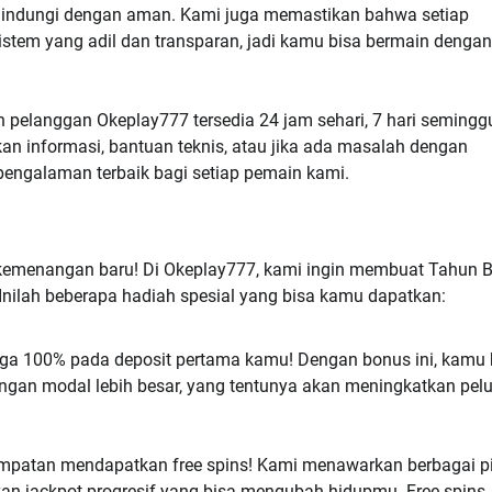
rlindungi dengan aman. Kami juga memastikan bahwa setiap
em yang adil dan transparan, jadi kamu bisa bermain dengan
pelanggan Okeplay777 tersedia 24 jam sehari, 7 hari semingg
 informasi, bantuan teknis, atau jika ada masalah dengan
ngalaman terbaik bagi setiap pemain kami.
emenangan baru! Di Okeplay777, kami ingin membuat Tahun 
Inilah beberapa hadiah spesial yang bisa kamu dapatkan:
ga 100% pada deposit pertama kamu! Dengan bonus ini, kamu 
ngan modal lebih besar, yang tentunya akan meningkatkan pel
mpatan mendapatkan free spins! Kami menawarkan berbagai pi
rkan jackpot progresif yang bisa mengubah hidupmu. Free spins