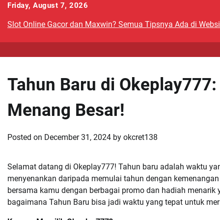
Skip
Friday, August 7, 2026
to
Slot Online Gacor dan Maxwin? Semua Tipsnya Ada di Websit
content
Tahun Baru di Okeplay777:
Menang Besar!
Posted on
December 31, 2024
by
okcret138
Selamat datang di Okeplay777! Tahun baru adalah waktu ya
menyenankan daripada memulai tahun dengan kemenangan be
bersama kamu dengan berbagai promo dan hadiah menarik y
bagaimana Tahun Baru bisa jadi waktu yang tepat untuk me