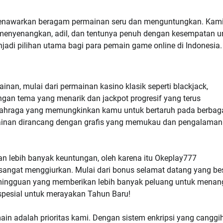
menawarkan beragam permainan seru dan menguntungkan. Kam
enyenangkan, adil, dan tentunya penuh dengan kesempatan u
di pilihan utama bagi para pemain game online di Indonesia.
n, mulai dari permainan kasino klasik seperti blackjack,
engan tema yang menarik dan jackpot progresif yang terus
lahraga yang memungkinkan kamu untuk bertaruh pada berbag
rmainan dirancang dengan grafis yang memukau dan pengalaman
 lebih banyak keuntungan, oleh karena itu Okeplay777
angat menggiurkan. Mulai dari bonus selamat datang yang be
 mingguan yang memberikan lebih banyak peluang untuk menan
spesial untuk merayakan Tahun Baru!
 adalah prioritas kami. Dengan sistem enkripsi yang canggih