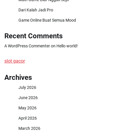
Dari Kalah Jadi Pro
Game Online Buat Semua Mood
Recent Comments
A WordPress Commenter
on
Hello world!
slot gacor
Archives
July 2026
June 2026
May 2026
April 2026
March 2026