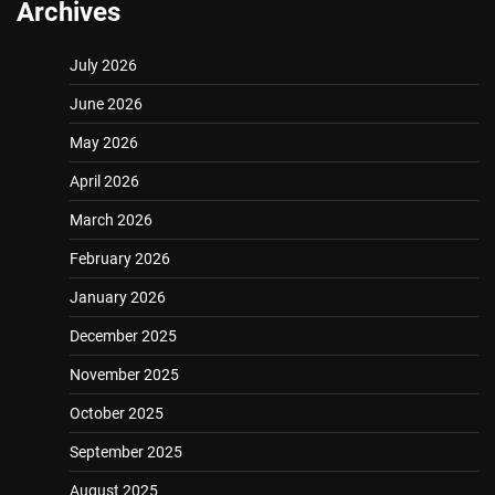
Archives
July 2026
June 2026
May 2026
April 2026
March 2026
February 2026
January 2026
December 2025
November 2025
October 2025
September 2025
August 2025