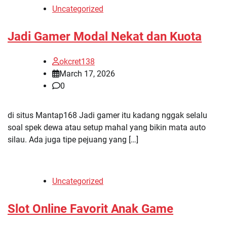
Uncategorized
Jadi Gamer Modal Nekat dan Kuota
okcret138
March 17, 2026
0
di situs Mantap168 Jadi gamer itu kadang nggak selalu
soal spek dewa atau setup mahal yang bikin mata auto
silau. Ada juga tipe pejuang yang […]
Uncategorized
Slot Online Favorit Anak Game