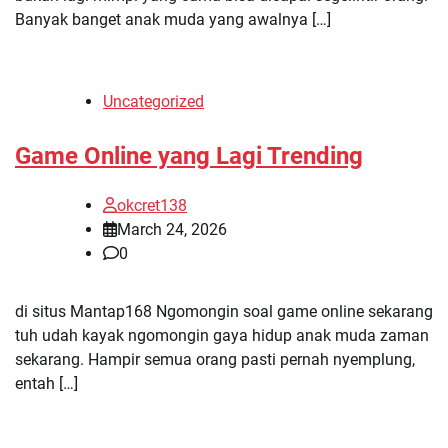
Banyak banget anak muda yang awalnya […]
Uncategorized
Game Online yang Lagi Trending
okcret138
March 24, 2026
0
di situs Mantap168 Ngomongin soal game online sekarang
tuh udah kayak ngomongin gaya hidup anak muda zaman
sekarang. Hampir semua orang pasti pernah nyemplung,
entah […]