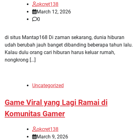
okcret138
March 12, 2026
0
di situs Mantap168 Di zaman sekarang, dunia hiburan
udah berubah jauh banget dibanding beberapa tahun lalu.
Kalau dulu orang cari hiburan harus keluar rumah,
nongkrong […]
Uncategorized
Game Viral yang Lagi Ramai di
Komunitas Gamer
okcret138
March 9, 2026