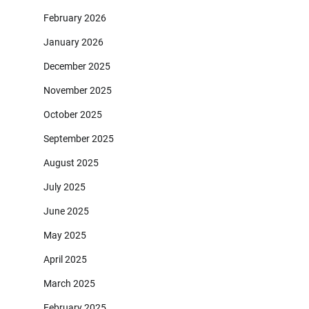
February 2026
January 2026
December 2025
November 2025
October 2025
September 2025
August 2025
July 2025
June 2025
May 2025
April 2025
March 2025
February 2025