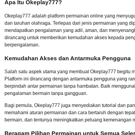
Apa Itu Okeplay777?
Okeplay777 adalah platform permainan online yang menyuguhk
dan taruhan olahraga. Terlepas dari jenis permainan yang d
mendapatkan pengalaman yang adil, aman, dan menyenangka
dirancang untuk memberikan kemudahan akses kepada peng
berpengalaman.
Kemudahan Akses dan Antarmuka Pengguna
Salah satu aspek utama yang membuat Okeplay777 begitu 
Platform ini dirancang dengan antarmuka pengguna yang ra
berpindah antar permainan tanpa hambatan. Baik menggunak
pengalaman bermain tanpa gangguan.
Bagi pemula, Okeplay777 juga menyediakan tutorial dan p
memahami aturan permainan dan cara bertaruh dengan tepat.
bermain, dan tentunya meningkatkan peluang kemenangan 
Beragam Pilihan Permainan untuk Semua Sele