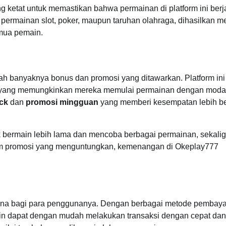
g ketat untuk memastikan bahwa permainan di platform ini berj
 permainan slot, poker, maupun taruhan olahraga, dihasilkan me
emua pemain.
h banyaknya bonus dan promosi yang ditawarkan. Platform ini
 yang memungkinkan mereka memulai permainan dengan moda
ck
dan
promosi mingguan
yang memberi kesempatan lebih b
 bermain lebih lama dan mencoba berbagai permainan, sekali
m promosi yang menguntungkan, kemenangan di Okeplay777
na bagi para penggunanya. Dengan berbagai metode pembay
emain dapat dengan mudah melakukan transaksi dengan cepat dan