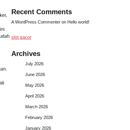
Recent Comments
ker,
A WordPress Commenter
on
Hello world!
ini
sudah
slot gacor
Archives
July 2026
nan.
June 2026
ti
May 2026
April 2026
March 2026
February 2026
January 2026