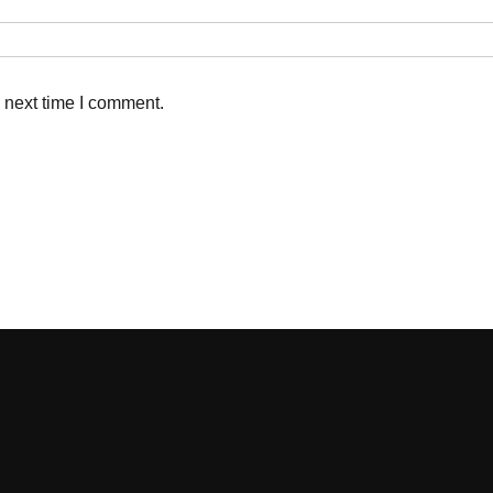
 next time I comment.