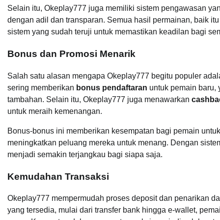
Selain itu, Okeplay777 juga memiliki sistem pengawasan yan
dengan adil dan transparan. Semua hasil permainan, baik itu
sistem yang sudah teruji untuk memastikan keadilan bagi s
Bonus dan Promosi Menarik
Salah satu alasan mengapa Okeplay777 begitu populer adala
sering memberikan
bonus pendaftaran
untuk pemain baru,
tambahan. Selain itu, Okeplay777 juga menawarkan
cashba
untuk meraih kemenangan.
Bonus-bonus ini memberikan kesempatan bagi pemain untuk
meningkatkan peluang mereka untuk menang. Dengan siste
menjadi semakin terjangkau bagi siapa saja.
Kemudahan Transaksi
Okeplay777 mempermudah proses deposit dan penarikan da
yang tersedia, mulai dari transfer bank hingga e-wallet, p