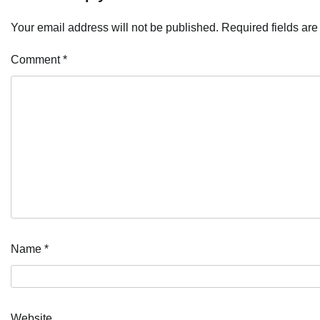
Your email address will not be published.
Required fields ar
Comment
*
Name
*
Website