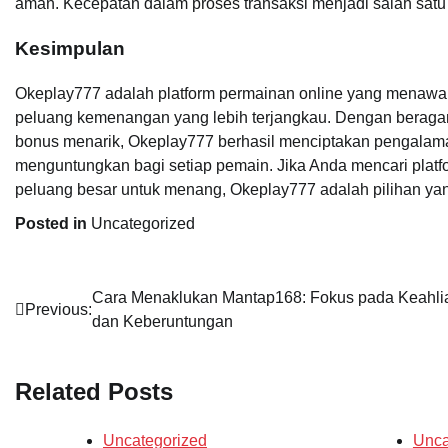
aman. Kecepatan dalam proses transaksi menjadi salah satu 
Kesimpulan
Okeplay777 adalah platform permainan online yang mena
peluang kemenangan yang lebih terjangkau. Dengan beragam
bonus menarik, Okeplay777 berhasil menciptakan pengalama
menguntungkan bagi setiap pemain. Jika Anda mencari pla
peluang besar untuk menang, Okeplay777 adalah pilihan yan
Posted in
Uncategorized
Post
Cara Menaklukan Mantap168: Fokus pada Keahli
Previous:
dan Keberuntungan
navigation
Related Posts
Uncategorized
Unca