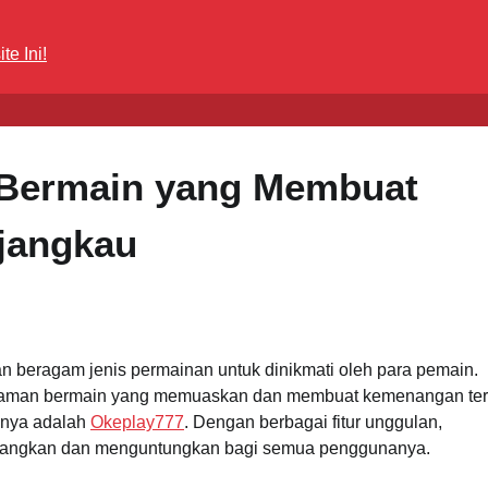
e Ini!
 Bermain yang Membuat
jangkau
n beragam jenis permainan untuk dinikmati oleh para pemain.
alaman bermain yang memuaskan dan membuat kemenangan te
ainya adalah
Okeplay777
. Dengan berbagai fitur unggulan,
nangkan dan menguntungkan bagi semua penggunanya.