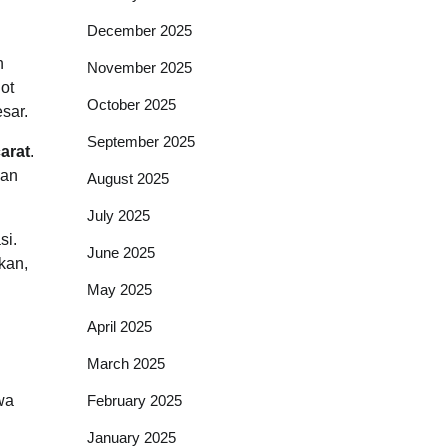
December 2025
n
November 2025
ot
October 2025
sar.
September 2025
arat
.
kan
August 2025
July 2025
si.
June 2025
kan,
May 2025
April 2025
March 2025
February 2025
wa
January 2025