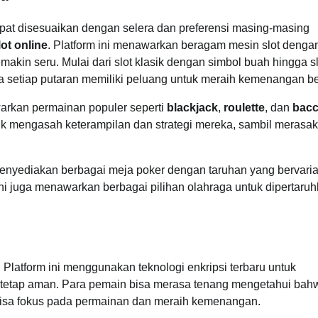
at disesuaikan dengan selera dan preferensi masing-masing
lot online
. Platform ini menawarkan beragam mesin slot denga
kin seru. Mulai dari slot klasik dengan simbol buah hingga sl
setiap putaran memiliki peluang untuk meraih kemenangan be
rkan permainan populer seperti
blackjack
,
roulette
, dan
bacc
k mengasah keterampilan dan strategi mereka, sambil merasa
menyediakan berbagai meja poker dengan taruhan yang bervaria
ini juga menawarkan berbagai pilihan olahraga untuk dipertaruh
latform ini menggunakan teknologi enkripsi terbaru untuk
n tetap aman. Para pemain bisa merasa tenang mengetahui bah
 bisa fokus pada permainan dan meraih kemenangan.