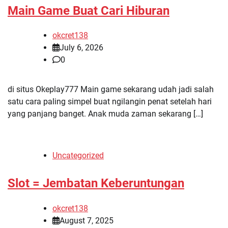
Main Game Buat Cari Hiburan
okcret138
July 6, 2026
0
di situs Okeplay777 Main game sekarang udah jadi salah
satu cara paling simpel buat ngilangin penat setelah hari
yang panjang banget. Anak muda zaman sekarang […]
Uncategorized
Slot = Jembatan Keberuntungan
okcret138
August 7, 2025