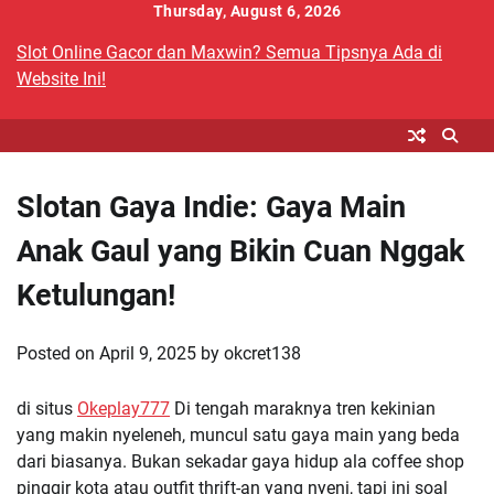
Skip
Thursday, August 6, 2026
to
Slot Online Gacor dan Maxwin? Semua Tipsnya Ada di
content
Website Ini!
Slotan Gaya Indie: Gaya Main
Anak Gaul yang Bikin Cuan Nggak
Ketulungan!
Posted on
April 9, 2025
by
okcret138
di situs
Okeplay777
Di tengah maraknya tren kekinian
yang makin nyeleneh, muncul satu gaya main yang beda
dari biasanya. Bukan sekadar gaya hidup ala coffee shop
pinggir kota atau outfit thrift-an yang nyeni, tapi ini soal