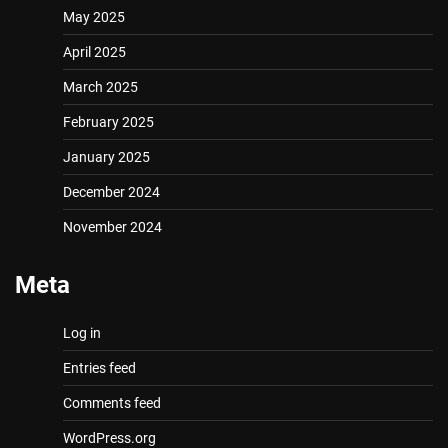
May 2025
April 2025
March 2025
February 2025
January 2025
December 2024
November 2024
Meta
Log in
Entries feed
Comments feed
WordPress.org