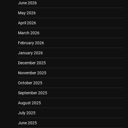
June 2026
May 2026
April 2026
March 2026
February 2026
January 2026
December 2025
November 2025
October 2025
September 2025
August 2025
July 2025
June 2025