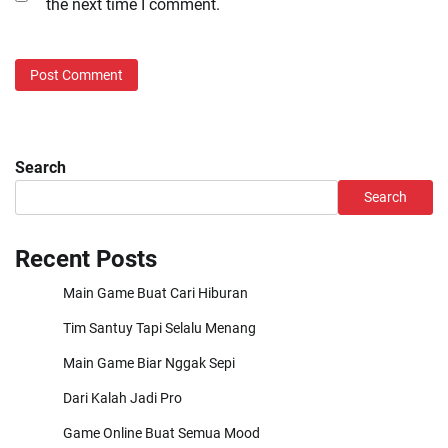
the next time I comment.
Search
Search
Recent Posts
Main Game Buat Cari Hiburan
Tim Santuy Tapi Selalu Menang
Main Game Biar Nggak Sepi
Dari Kalah Jadi Pro
Game Online Buat Semua Mood