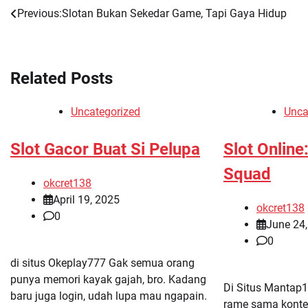
Previous:
Slotan Bukan Sekedar Game, Tapi Gaya Hidup
Post
navigation
Related Posts
Uncategorized
Unca
Slot Gacor Buat Si Pelupa
Slot Online
Squad
okcret138
April 19, 2025
okcret138
0
June 24
0
di situs Okeplay777 Gak semua orang
punya memori kayak gajah, bro. Kadang
Di Situs Mantap1
baru juga login, udah lupa mau ngapain.
rame sama konten 