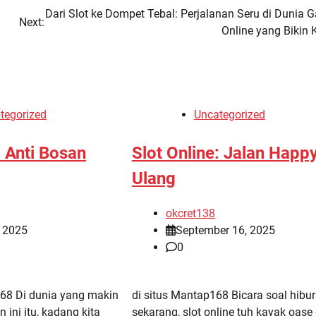
Dari Slot ke Dompet Tebal: Perjalanan Seru di Dunia 
Next:
Online yang Bikin 
tegorized
Uncategorized
: Anti Bosan
Slot Online: Jalan Happy
Ulang
okcret138
, 2025
September 16, 2025
0
68 Di dunia yang makin
di situs Mantap168 Bicara soal hibu
ini itu, kadang kita
sekarang, slot online tuh kayak oase 