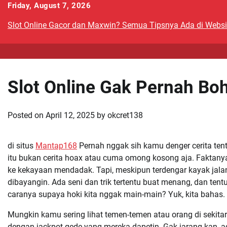
Skip
Friday, August 7, 2026
to
Slot Online Gacor dan Maxwin? Semua Tipsnya Ada di Websit
content
Slot Online Gak Pernah Bo
Posted on
April 12, 2025
by
okcret138
di situs
Mantap168
Pernah nggak sih kamu denger cerita tenta
itu bukan cerita hoax atau cuma omong kosong aja. Faktanya,
ke kekayaan mendadak. Tapi, meskipun terdengar kayak jalan
dibayangin. Ada seni dan trik tertentu buat menang, dan tentu
caranya supaya hoki kita nggak main-main? Yuk, kita bahas.
Mungkin kamu sering lihat temen-temen atau orang di sekitar
dengan jackpot gede yang mereka dapetin. Gak jarang kan, ad