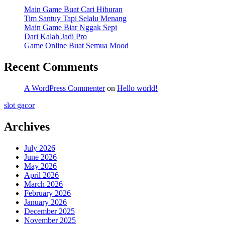
Main Game Buat Cari Hiburan
Tim Santuy Tapi Selalu Menang
Main Game Biar Nggak Sepi
Dari Kalah Jadi Pro
Game Online Buat Semua Mood
Recent Comments
A WordPress Commenter
on
Hello world!
slot gacor
Archives
July 2026
June 2026
May 2026
April 2026
March 2026
February 2026
January 2026
December 2025
November 2025