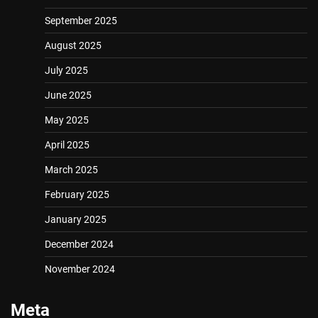
September 2025
August 2025
July 2025
June 2025
May 2025
April 2025
March 2025
February 2025
January 2025
December 2024
November 2024
Meta