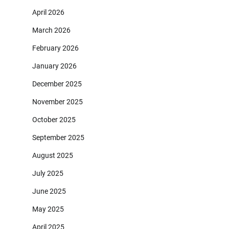
April 2026
March 2026
February 2026
January 2026
December 2025
November 2025
October 2025
September 2025
August 2025
July 2025
June 2025
May 2025
April 2025