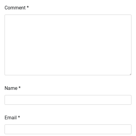
Comment
*
Name
*
Email
*