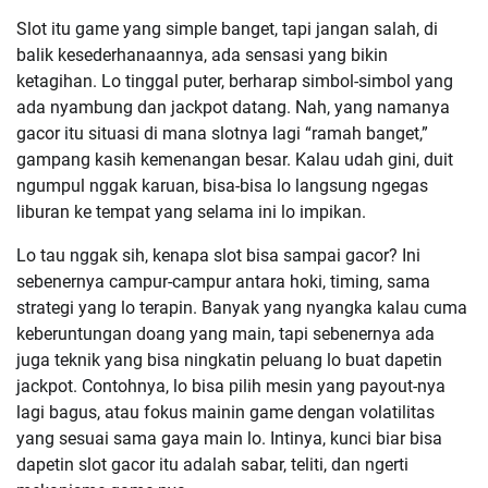
Slot itu game yang simple banget, tapi jangan salah, di
balik kesederhanaannya, ada sensasi yang bikin
ketagihan. Lo tinggal puter, berharap simbol-simbol yang
ada nyambung dan jackpot datang. Nah, yang namanya
gacor itu situasi di mana slotnya lagi “ramah banget,”
gampang kasih kemenangan besar. Kalau udah gini, duit
ngumpul nggak karuan, bisa-bisa lo langsung ngegas
liburan ke tempat yang selama ini lo impikan.
Lo tau nggak sih, kenapa slot bisa sampai gacor? Ini
sebenernya campur-campur antara hoki, timing, sama
strategi yang lo terapin. Banyak yang nyangka kalau cuma
keberuntungan doang yang main, tapi sebenernya ada
juga teknik yang bisa ningkatin peluang lo buat dapetin
jackpot. Contohnya, lo bisa pilih mesin yang payout-nya
lagi bagus, atau fokus mainin game dengan volatilitas
yang sesuai sama gaya main lo. Intinya, kunci biar bisa
dapetin slot gacor itu adalah sabar, teliti, dan ngerti