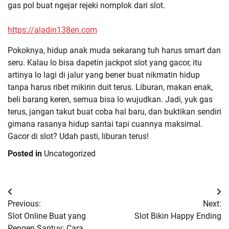
gas pol buat ngejar rejeki nomplok dari slot.
https://aladin138en.com
Pokoknya, hidup anak muda sekarang tuh harus smart dan
seru. Kalau lo bisa dapetin jackpot slot yang gacor, itu
artinya lo lagi di jalur yang bener buat nikmatin hidup
tanpa harus ribet mikirin duit terus. Liburan, makan enak,
beli barang keren, semua bisa lo wujudkan. Jadi, yuk gas
terus, jangan takut buat coba hal baru, dan buktikan sendiri
gimana rasanya hidup santai tapi cuannya maksimal.
Gacor di slot? Udah pasti, liburan terus!
Posted in
Uncategorized
Post
Previous:
Next:
navigation
Slot Online Buat yang
Slot Bikin Happy Ending
Pengen Santuy: Cara