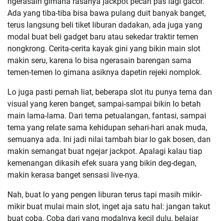
ngerasain gimana rasanya jackpot pecah pas lagi gacor.
Ada yang tiba-tiba bisa bawa pulang duit banyak banget,
terus langsung beli tiket liburan dadakan, ada juga yang
modal buat beli gadget baru atau sekedar traktir temen
nongkrong. Cerita-cerita kayak gini yang bikin main slot
makin seru, karena lo bisa ngerasain barengan sama
temen-temen lo gimana asiknya dapetin rejeki nomplok.
Lo juga pasti pernah liat, beberapa slot itu punya tema dan
visual yang keren banget, sampai-sampai bikin lo betah
main lama-lama. Dari tema petualangan, fantasi, sampai
tema yang relate sama kehidupan sehari-hari anak muda,
semuanya ada. Ini jadi nilai tambah biar lo gak bosen, dan
makin semangat buat ngejar jackpot. Apalagi kalau tiap
kemenangan dikasih efek suara yang bikin deg-degan,
makin kerasa banget sensasi live-nya.
Nah, buat lo yang pengen liburan terus tapi masih mikir-
mikir buat mulai main slot, inget aja satu hal: jangan takut
buat coba. Coba dari yang modalnya kecil dulu, belajar