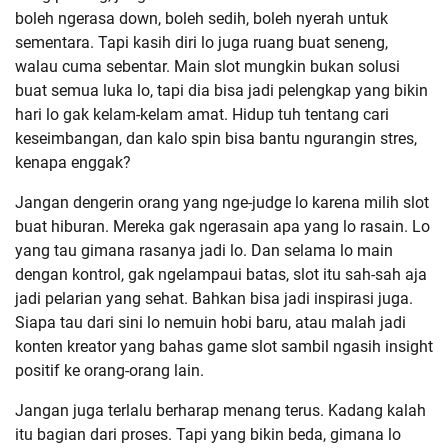
boleh ngerasa down, boleh sedih, boleh nyerah untuk
sementara. Tapi kasih diri lo juga ruang buat seneng,
walau cuma sebentar. Main slot mungkin bukan solusi
buat semua luka lo, tapi dia bisa jadi pelengkap yang bikin
hari lo gak kelam-kelam amat. Hidup tuh tentang cari
keseimbangan, dan kalo spin bisa bantu ngurangin stres,
kenapa enggak?
Jangan dengerin orang yang nge-judge lo karena milih slot
buat hiburan. Mereka gak ngerasain apa yang lo rasain. Lo
yang tau gimana rasanya jadi lo. Dan selama lo main
dengan kontrol, gak ngelampaui batas, slot itu sah-sah aja
jadi pelarian yang sehat. Bahkan bisa jadi inspirasi juga.
Siapa tau dari sini lo nemuin hobi baru, atau malah jadi
konten kreator yang bahas game slot sambil ngasih insight
positif ke orang-orang lain.
Jangan juga terlalu berharap menang terus. Kadang kalah
itu bagian dari proses. Tapi yang bikin beda, gimana lo