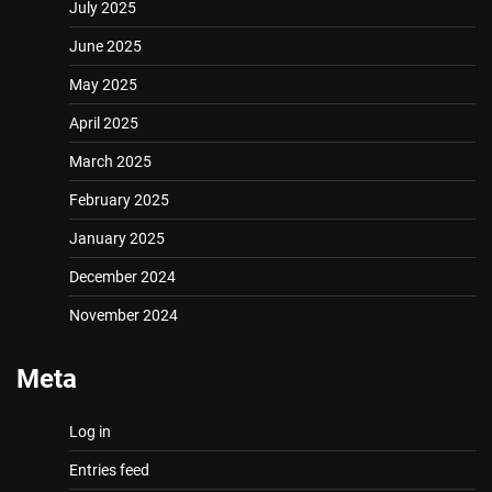
July 2025
June 2025
May 2025
April 2025
March 2025
February 2025
January 2025
December 2024
November 2024
Meta
Log in
Entries feed