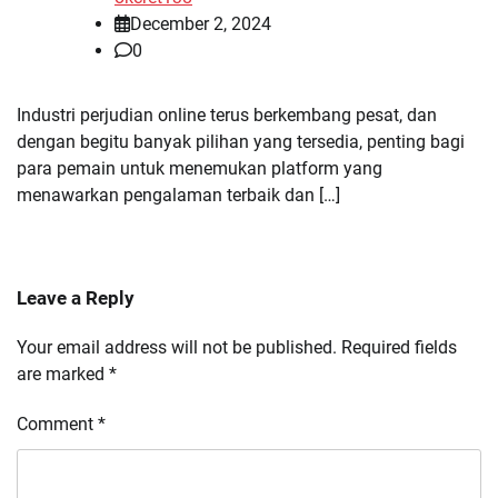
December 2, 2024
0
Industri perjudian online terus berkembang pesat, dan
dengan begitu banyak pilihan yang tersedia, penting bagi
para pemain untuk menemukan platform yang
menawarkan pengalaman terbaik dan […]
Leave a Reply
Your email address will not be published.
Required fields
are marked
*
Comment
*