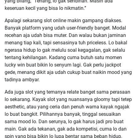
yang bilang, “Tenang, lo gak sendirian. Masih ada
keseruan kecil yang bisa lo nikmatin.”
Apalagi sekarang slot online makin gampang diakses.
Banyak platform yang udah user-friendly banget. Modal
recehan aja udah bisa muter. Dan walau bukan jaminan
menang tiap kali, tapi sensasinya tuh priceless. Lo bakal
ngerasa hidup lo gak melulu soal kegagalan, gak selalu
tentang kehilangan. Kadang cuma butuh satu momen
lucky win buat bikin lo senyum lagi. Gak perlu jackpot
gede, menang dikit aja udah cukup buat naikin mood yang
tadinya ambyar.
Ada juga slot yang temanya relate banget sama perasaan
lo sekarang. Kayak slot yang nuansanya gloomy tapi tetep
aesthetic, atau yang ceria dan penuh warna kayak ngajak
lo buat bangkit. Pilihannya banyak, tinggal sesuaikan
sama mood lo. Dan serunya, lo gak harus jadi pro buat
main. Gak ada tekanan, gak ada kompetisi, cuma lo dan
spin yang bisa bikin lo lupa bentar sama beban hidup.