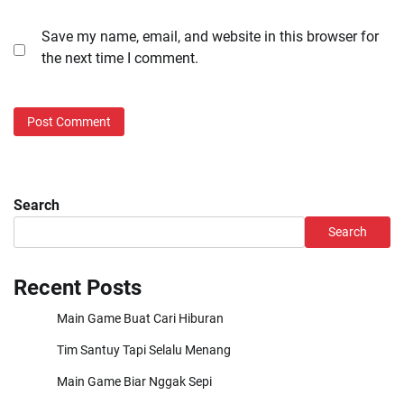
Save my name, email, and website in this browser for
the next time I comment.
Search
Search
Recent Posts
Main Game Buat Cari Hiburan
Tim Santuy Tapi Selalu Menang
Main Game Biar Nggak Sepi