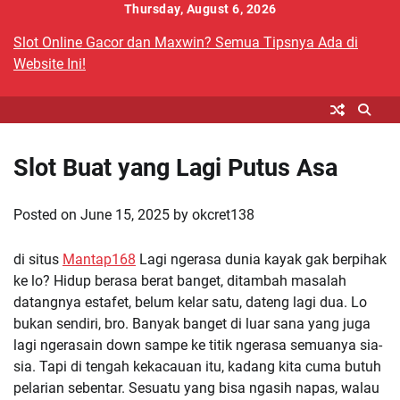
Skip
Thursday, August 6, 2026
to
Slot Online Gacor dan Maxwin? Semua Tipsnya Ada di
content
Website Ini!
Slot Buat yang Lagi Putus Asa
Posted on
June 15, 2025
by
okcret138
di situs
Mantap168
Lagi ngerasa dunia kayak gak berpihak
ke lo? Hidup berasa berat banget, ditambah masalah
datangnya estafet, belum kelar satu, dateng lagi dua. Lo
bukan sendiri, bro. Banyak banget di luar sana yang juga
lagi ngerasain down sampe ke titik ngerasa semuanya sia-
sia. Tapi di tengah kekacauan itu, kadang kita cuma butuh
pelarian sebentar. Sesuatu yang bisa ngasih napas, walau