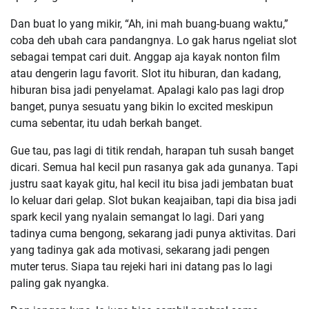
Dan buat lo yang mikir, “Ah, ini mah buang-buang waktu,”
coba deh ubah cara pandangnya. Lo gak harus ngeliat slot
sebagai tempat cari duit. Anggap aja kayak nonton film
atau dengerin lagu favorit. Slot itu hiburan, dan kadang,
hiburan bisa jadi penyelamat. Apalagi kalo pas lagi drop
banget, punya sesuatu yang bikin lo excited meskipun
cuma sebentar, itu udah berkah banget.
Gue tau, pas lagi di titik rendah, harapan tuh susah banget
dicari. Semua hal kecil pun rasanya gak ada gunanya. Tapi
justru saat kayak gitu, hal kecil itu bisa jadi jembatan buat
lo keluar dari gelap. Slot bukan keajaiban, tapi dia bisa jadi
spark kecil yang nyalain semangat lo lagi. Dari yang
tadinya cuma bengong, sekarang jadi punya aktivitas. Dari
yang tadinya gak ada motivasi, sekarang jadi pengen
muter terus. Siapa tau rejeki hari ini datang pas lo lagi
paling gak nyangka.