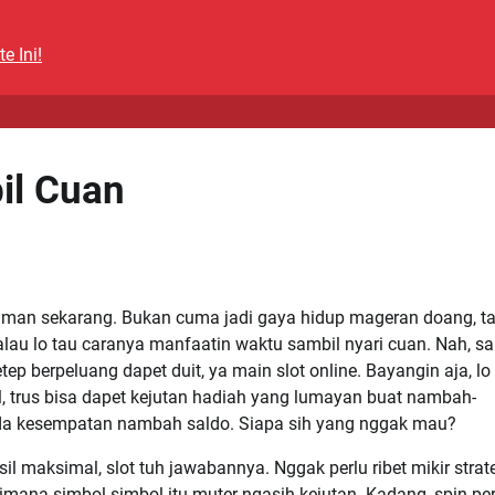
e Ini!
il Cuan
aman sekarang. Bukan cuma jadi gaya hidup mageran doang, ta
lau lo tau caranya manfaatin waktu sambil nyari cuan. Nah, sa
etep berpeluang dapet duit, ya main slot online. Bayangin aja, lo
eel, trus bisa dapet kejutan hadiah yang lumayan buat nambah-
 ada kesempatan nambah saldo. Siapa sih yang nggak mau?
l maksimal, slot tuh jawabannya. Nggak perlu ribet mikir strat
 gimana simbol-simbol itu muter ngasih kejutan. Kadang, spin p