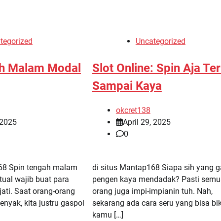
tegorized
Uncategorized
ah Malam Modal
Slot Online: Spin Aja Te
Sampai Kaya
okcret138
 2025
April 29, 2025
0
168 Spin tengah malam
di situs Mantap168 Siapa sih yang g
tual wajib buat para
pengen kaya mendadak? Pasti semu
ati. Saat orang-orang
orang juga impi-impianin tuh. Nah,
yenyak, kita justru gaspol
sekarang ada cara seru yang bisa bi
kamu […]