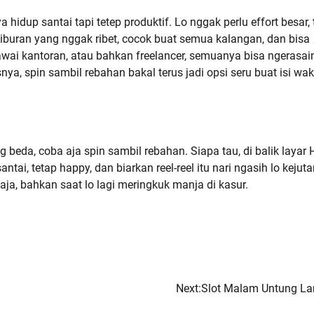
 hidup santai tapi tetep produktif. Lo nggak perlu effort besar, 
 hiburan yang nggak ribet, cocok buat semua kalangan, dan bisa
awai kantoran, atau bahkan freelancer, semuanya bisa ngerasai
ya, spin sambil rebahan bakal terus jadi opsi seru buat isi wak
g beda, coba aja spin sambil rebahan. Siapa tau, di balik layar 
ai, tetap happy, dan biarkan reel-reel itu nari ngasih lo kejuta
aja, bahkan saat lo lagi meringkuk manja di kasur.
Next:
Slot Malam Untung La