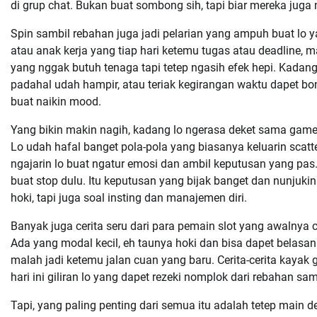
di grup chat. Bukan buat sombong sih, tapi biar mereka juga 
Spin sambil rebahan juga jadi pelarian yang ampuh buat lo ya
atau anak kerja yang tiap hari ketemu tugas atau deadline, mai
yang nggak butuh tenaga tapi tetep ngasih efek hepi. Kadang
padahal udah hampir, atau teriak kegirangan waktu dapet bo
buat naikin mood.
Yang bikin makin nagih, kadang lo ngerasa deket sama game-
Lo udah hafal banget pola-pola yang biasanya keluarin scatt
ngajarin lo buat ngatur emosi dan ambil keputusan yang pas
buat stop dulu. Itu keputusan yang bijak banget dan nunjukin
hoki, tapi juga soal insting dan manajemen diri.
Banyak juga cerita seru dari para pemain slot yang awalnya 
Ada yang modal kecil, eh taunya hoki dan bisa dapet belasan 
malah jadi ketemu jalan cuan yang baru. Cerita-cerita kayak 
hari ini giliran lo yang dapet rezeki nomplok dari rebahan sam
Tapi, yang paling penting dari semua itu adalah tetep main 