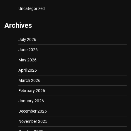
Uncategorized
Archives
July 2026
June 2026
May 2026
April 2026
March 2026
February 2026
January 2026
December 2025
November 2025