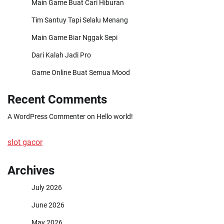
Main Game Buat Cari Hiburan
Tim Santuy Tapi Selalu Menang
Main Game Biar Nggak Sepi
Dari Kalah Jadi Pro
Game Online Buat Semua Mood
Recent Comments
A WordPress Commenter
on
Hello world!
slot gacor
Archives
July 2026
June 2026
May 2026