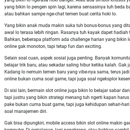
yang bikin lo pengen spin lagi, karena sensasinya tuh beda 
atau bahkan sampe nge-chat temen buat cerita hoki lo.
Yang bikin anak muda makin suka tuh bonus-bonus yang ditaw
awal lo terasa lebih ringan. Rasanya tuh kayak dapet hadia
Bahkan, beberapa platform ada challenge harian yang bikin lo
online gak monoton, tapi tetap fun dan exciting.
Selain soal cuan, aspek sosial juga penting. Banyak komunita
belajar trik baru, atau sekadar saling hibur ketika kalah. Gak 
Kadang lo nemuin temen baru yang vibe-nya sama, terus jadi 
online bukan cuma soal game, tapi juga soal ngeksplor keser
Di sisi lain, bermain slot online juga bikin lo belajar sabar da
tapi justru yang bikin strategi menang tuh ngerti kapan harus
pake bukan cuma buat game, tapi juga kehidupan sehari-hari. J
soal manajemen diri.
Gak bisa dipungkiri, mobile access bikin slot online makin ga
komputer. Di perjalanan, lagi nongkrong, atau bahkan sambil