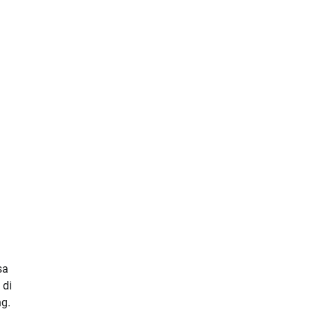
sa
 di
ng.