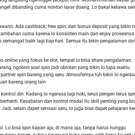
banget dibanding cuma nonton layar doang. Lo bakal ketawa send
arin. Ada cashback, free spin, dan bonus deposit yang bikin 
h tambahan cuma karena lo konsisten main dan enjoy prosesnya
 semangat balik lagi tiap hari. Semua itu bikin pengalaman slo
s online yang fokus ke slot, tempat lo bisa share pengalaman,
jarang, ngobrol soal spin jadi obrolan yang bikin lo lupa waktu.
partner spin bareng yang seru. Atmosfernya tuh bikin lo ngerasa
uan bareng orang lain.
n kontrol diri. Kadang lo ngerasa lagi hoki, terus pengen terus spi
 berhenti. Kesabaran dan kontrol modal itu skill penting yang bi
adi, selain dapet sensasi seru, lo juga bisa dapet pelajaran kec
ul. Lo bisa spin kapan aja, di mana aja, tanpa harus nunggu
 nunggu temen, lo bisa langsung buka game, pilih tema favorit,