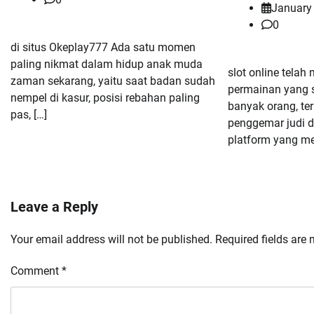
January
0
di situs Okeplay777 Ada satu momen
paling nikmat dalam hidup anak muda
slot online telah
zaman sekarang, yaitu saat badan sudah
permainan yang s
nempel di kasur, posisi rebahan paling
banyak orang, te
pas, […]
penggemar judi d
platform yang me
Leave a Reply
Your email address will not be published.
Required fields are
Comment
*