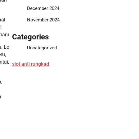
December 2024
ual
November 2024
i
baru.
Categories
s. Lo
Uncategorized
ru,
tai,
slot anti rungkad
n,
n