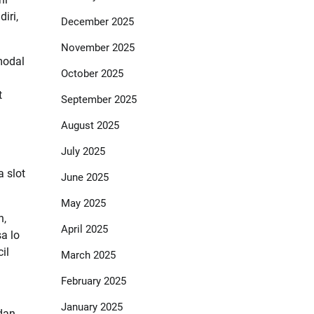
iri,
December 2025
November 2025
modal
October 2025
.
t
September 2025
August 2025
July 2025
 slot
June 2025
May 2025
n,
April 2025
sa lo
il
March 2025
February 2025
January 2025
 dan