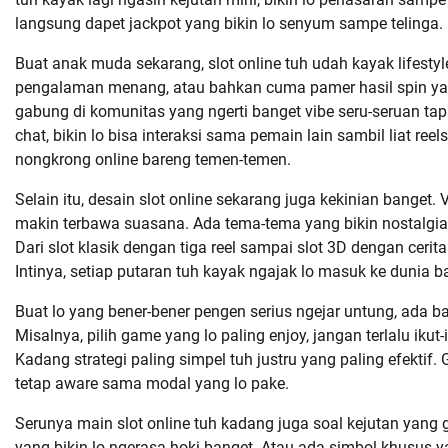
langsung dapet jackpot yang bikin lo senyum sampe telinga.
Buat anak muda sekarang, slot online tuh udah kayak lifestyl
pengalaman menang, atau bahkan cuma pamer hasil spin yan
gabung di komunitas yang ngerti banget vibe seru-seruan tapi
chat, bikin lo bisa interaksi sama pemain lain sambil liat ree
nongkrong online bareng temen-temen.
Selain itu, desain slot online sekarang juga kekinian banget.
makin terbawa suasana. Ada tema-tema yang bikin nostalgia
Dari slot klasik dengan tiga reel sampai slot 3D dengan ceri
Intinya, setiap putaran tuh kayak ngajak lo masuk ke dunia b
Buat lo yang bener-bener pengen serius ngejar untung, ada ban
Misalnya, pilih game yang lo paling enjoy, jangan terlalu iku
Kadang strategi paling simpel tuh justru yang paling efektif.
tetap aware sama modal yang lo pake.
Serunya main slot online tuh kadang juga soal kejutan yang gak
yang bikin lo ngerasa hoki banget. Atau ada simbol khusus 