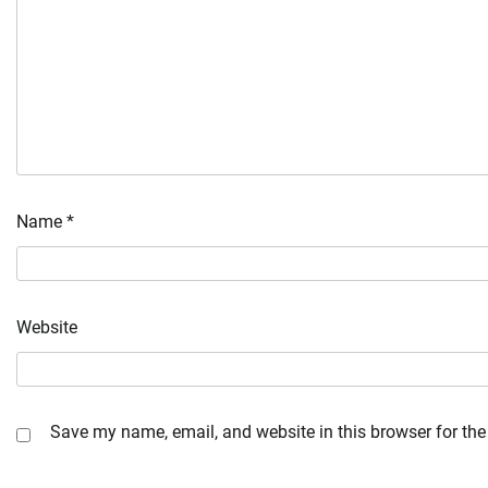
Name
*
Website
Save my name, email, and website in this browser for the