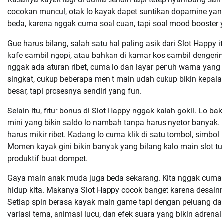
cocokan muncul, otak lo kayak dapet suntikan dopamine yang
beda, karena nggak cuma soal cuan, tapi soal mood booster
Gue harus bilang, salah satu hal paling asik dari Slot Happy i
kafe sambil ngopi, atau bahkan di kamar kos sambil dengerin 
nggak ada aturan ribet, cuma lo dan layar penuh warna yang s
singkat, cukup beberapa menit main udah cukup bikin kepal
besar, tapi prosesnya sendiri yang fun.
Selain itu, fitur bonus di Slot Happy nggak kalah gokil. Lo b
mini yang bikin saldo lo nambah tanpa harus nyetor banyak. 
harus mikir ribet. Kadang lo cuma klik di satu tombol, simbo
Momen kayak gini bikin banyak yang bilang kalo main slot tu
produktif buat dompet.
Gaya main anak muda juga beda sekarang. Kita nggak cuma
hidup kita. Makanya Slot Happy cocok banget karena desainn
Setiap spin berasa kayak main game tapi dengan peluang dap
variasi tema, animasi lucu, dan efek suara yang bikin adrenalin