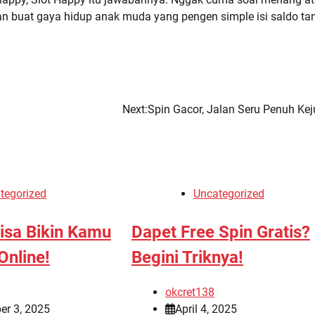
evan buat gaya hidup anak muda yang pengen simple isi saldo ta
Next:
Spin Gacor, Jalan Seru Penuh Kej
tegorized
Uncategorized
Bisa Bikin Kamu
Dapet Free Spin Gratis?
Online!
Begini Triknya!
okcret138
er 3, 2025
April 4, 2025