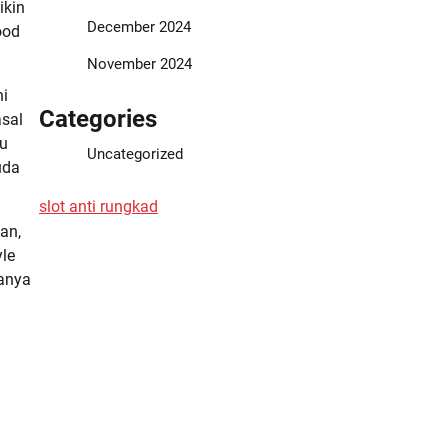
ikin
December 2024
ood
November 2024
ni
Categories
asal
tu
Uncategorized
uda
slot anti rungkad
an,
yle
uanya