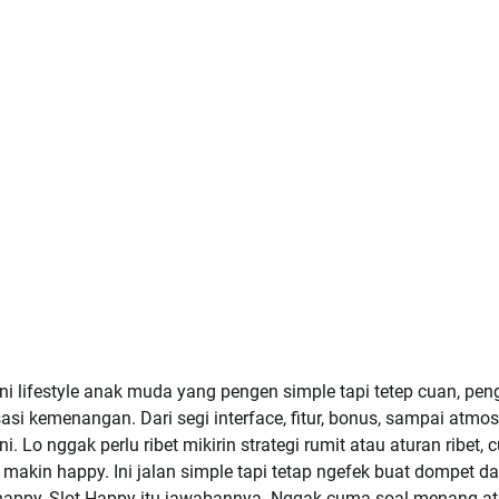
Ini lifestyle anak muda yang pengen simple tapi tetep cuan, pen
sasi kemenangan. Dari segi interface, fitur, bonus, sampai atmos
 nggak perlu ribet mikirin strategi rumit atau aturan ribet, 
o makin happy. Ini jalan simple tapi tetap ngefek buat dompet d
ikin happy, Slot Happy itu jawabannya. Nggak cuma soal menang a