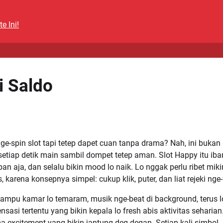
e Ini!
i Saldo
ge-spin slot tapi tetep dapet cuan tanpa drama? Nah, ini bukan
 setiap detik main sambil dompet tetep aman. Slot Happy itu iba
 aja, dan selalu bikin mood lo naik. Lo nggak perlu ribet miki
 karena konsepnya simpel: cukup klik, puter, dan liat rejeki nge-
ampu kamar lo temaram, musik nge-beat di background, terus l
nsasi tertentu yang bikin kepala lo fresh abis aktivitas seharian
a excitement yang bikin jantung deg-degan. Setiap kali simbol