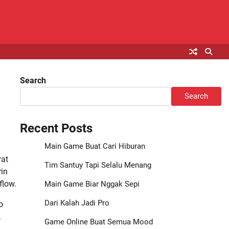
Search
Search
Recent Posts
Main Game Buat Cari Hiburan
rat
Tim Santuy Tapi Selalu Menang
rin
flow.
Main Game Biar Nggak Sepi
Dari Kalah Jadi Pro
o
.
Game Online Buat Semua Mood