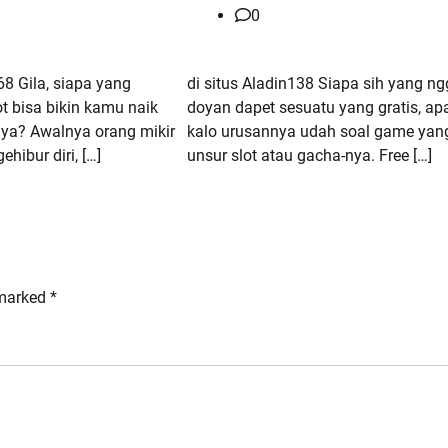
0
68 Gila, siapa yang
di situs Aladin138 Siapa sih yang n
t bisa bikin kamu naik
doyan dapet sesuatu yang gratis, ap
ya? Awalnya orang mikir
kalo urusannya udah soal game yan
hibur diri, […]
unsur slot atau gacha-nya. Free […]
 marked
*