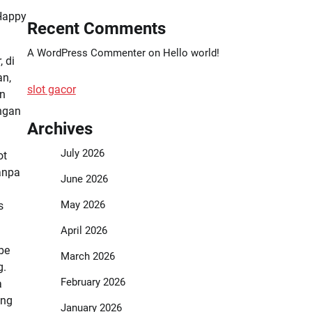
 Happy
Recent Comments
A WordPress Commenter
on
Hello world!
, di
an,
slot gacor
an
angan
Archives
July 2026
ot
anpa
June 2026
May 2026
s
April 2026
be
March 2026
g.
February 2026
a
ang
January 2026