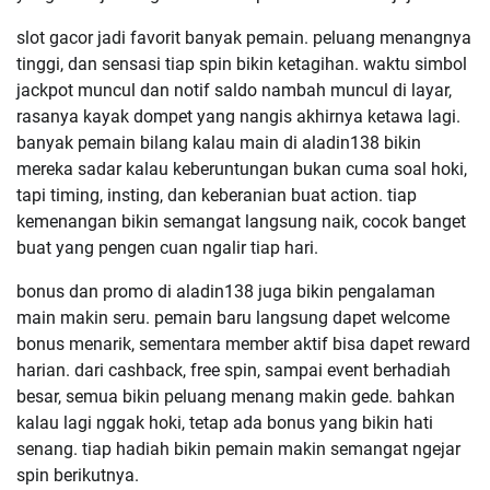
slot gacor jadi favorit banyak pemain. peluang menangnya
tinggi, dan sensasi tiap spin bikin ketagihan. waktu simbol
jackpot muncul dan notif saldo nambah muncul di layar,
rasanya kayak dompet yang nangis akhirnya ketawa lagi.
banyak pemain bilang kalau main di aladin138 bikin
mereka sadar kalau keberuntungan bukan cuma soal hoki,
tapi timing, insting, dan keberanian buat action. tiap
kemenangan bikin semangat langsung naik, cocok banget
buat yang pengen cuan ngalir tiap hari.
bonus dan promo di aladin138 juga bikin pengalaman
main makin seru. pemain baru langsung dapet welcome
bonus menarik, sementara member aktif bisa dapet reward
harian. dari cashback, free spin, sampai event berhadiah
besar, semua bikin peluang menang makin gede. bahkan
kalau lagi nggak hoki, tetap ada bonus yang bikin hati
senang. tiap hadiah bikin pemain makin semangat ngejar
spin berikutnya.