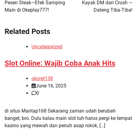
Pesen Steak—Efek Samping
Kayak DM dari Crush —
Main di Okeplay777!
Dateng Tiba-Tiba!
Related Posts
Uncategorized
Slot Online: Wajib Coba Anak Hits
okcret138
June 16, 2025
0
di situs Mantap168 Sekarang zaman udah berubah
banget, bro. Dulu kalau main slot tuh harus pergi ke tempat
kasino yang mewah dan penuh asap rokok, […]