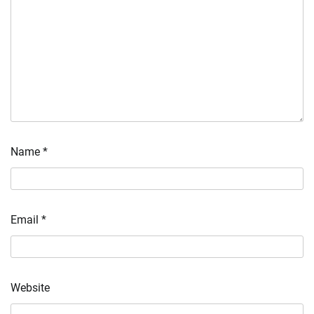
Name
*
Email
*
Website