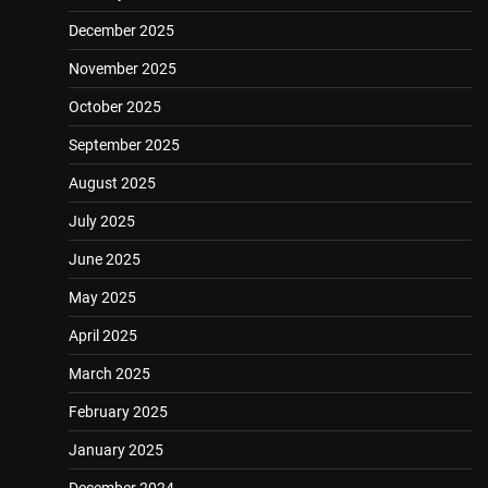
December 2025
November 2025
October 2025
September 2025
August 2025
July 2025
June 2025
May 2025
April 2025
March 2025
February 2025
January 2025
December 2024