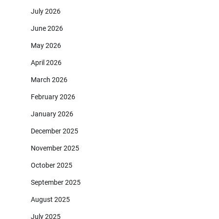
July 2026
June 2026
May 2026
April 2026
March 2026
February 2026
January 2026
December 2025
November 2025
October 2025
September 2025
August 2025
July 2025