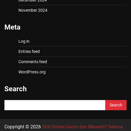
November 2024
Meta
Log in
Entries feed
Comments feed
WordPress.org
Search
Search
for:
Copyright © 2026
Slot Online Gacor dan Maxwin? Semua