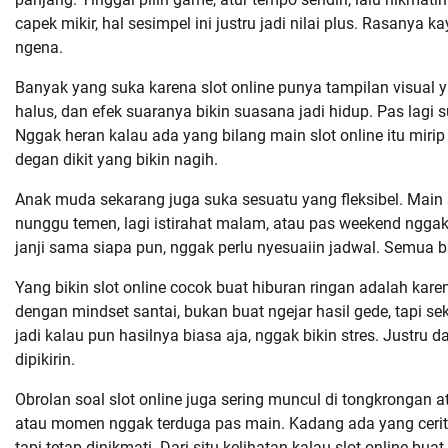
capek mikir, hal sesimpel ini justru jadi nilai plus. Rasanya ka
ngena.
Banyak yang suka karena slot online punya tampilan visual 
halus, dan efek suaranya bikin suasana jadi hidup. Pas lagi 
Nggak heran kalau ada yang bilang main slot online itu mir
degan dikit yang bikin nagih.
Anak muda sekarang juga suka sesuatu yang fleksibel. Main s
nunggu temen, lagi istirahat malam, atau pas weekend nggak
janji sama siapa pun, nggak perlu nyesuaiin jadwal. Semua ba
Yang bikin slot online cocok buat hiburan ringan adalah ka
dengan mindset santai, bukan buat ngejar hasil gede, tapi s
jadi kalau pun hasilnya biasa aja, nggak bikin stres. Justru
dipikirin.
Obrolan soal slot online juga sering muncul di tongkrongan a
atau momen nggak terduga pas main. Kadang ada yang cerita 
tapi tetap dinikmati. Dari situ kelihatan kalau slot online b