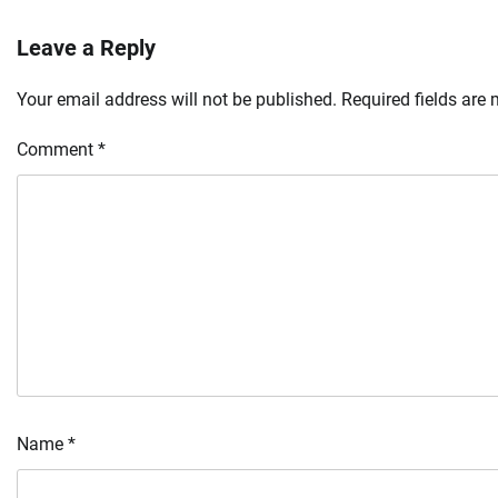
Leave a Reply
Your email address will not be published.
Required fields are
Comment
*
Name
*