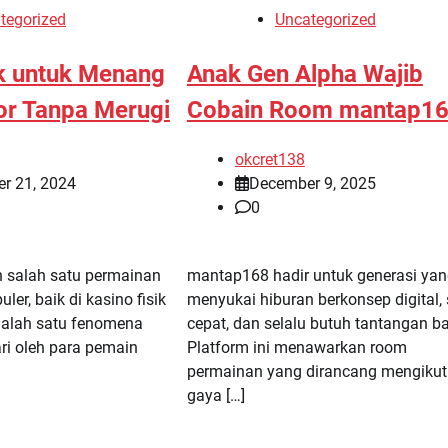
tegorized
Uncategorized
ik untuk Menang
Anak Gen Alpha Wajib
cor Tanpa Merugi
Cobain Room mantap1
okcret138
r 21, 2024
December 9, 2025
0
h salah satu permainan
mantap168 hadir untuk generasi ya
ler, baik di kasino fisik
menyukai hiburan berkonsep digital,
Salah satu fenomena
cepat, dan selalu butuh tantangan ba
ri oleh para pemain
Platform ini menawarkan room
permainan yang dirancang mengikut
gaya […]