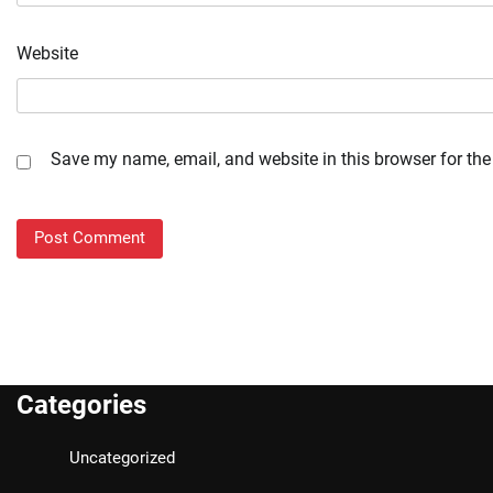
Website
Save my name, email, and website in this browser for the
Categories
Uncategorized