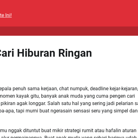
e Ini!
Cari Hiburan Ringan
pala penuh sama kerjaan, chat numpuk, deadline kejar-kejaran
i momen kayak gitu, banyak anak muda yang cuma pengen cari
 pikiran agak longgar. Salah satu hal yang sering jadi pelarian s
apa-apa, tapi murni buat ngerasain sensasi seru yang simpel dan
amu nggak dituntut buat mikir strategi rumit atau hafalin aturan
tin alur permainannya. Buat anak muda yang sehari-harinya udah