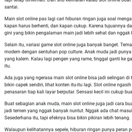
santai.
Main slot online pas lagi cari hiburan ringan juga soal menga
kapan harus berhenti, dan kapan cukup. Karena tujuannya da
gini yang bikin pengalaman main jadi lebih sehat dan nggak
Selain itu, variasi game slot online juga banyak banget. T
modern dengan sentuhan pop culture. Anak muda jadi punya ba
yang kalem. Kalau lagi pengen yang rame, tinggal ganti ke
itu.
Ada juga yang ngerasa main slot online bisa jadi selingan di 
bikin capek sendiri, lihat konten itu-itu lagi. Slot online nga
penasaran tiap kali layar berputar. Sensasi kecil ini cukup bua
Buat sebagian anak muda, main slot online juga jadi cara bua
jadi temen yang nggak banyak nuntut. Nggak ada chat mas
Sesederhana itu, tapi efeknya bisa bikin pikiran lebih tenang.
Walaupun kelihatannya sepele, hiburan ringan punya peran p