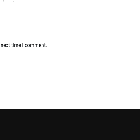
 next time I comment.