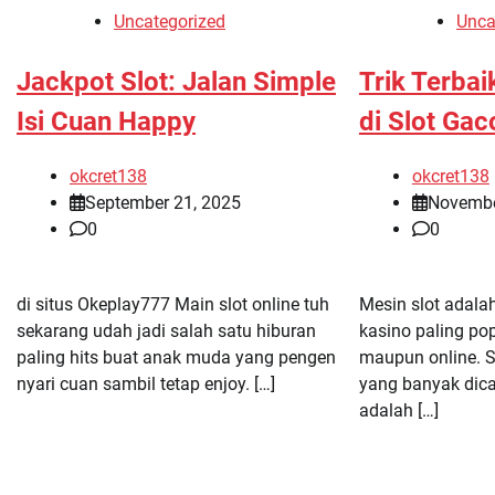
Uncategorized
Unca
Jackpot Slot: Jalan Simple
Trik Terba
Isi Cuan Happy
di Slot Ga
okcret138
okcret138
September 21, 2025
Novembe
0
0
di situs Okeplay777 Main slot online tuh
Mesin slot adala
sekarang udah jadi salah satu hiburan
kasino paling popu
paling hits buat anak muda yang pengen
maupun online. 
nyari cuan sambil tetap enjoy. […]
yang banyak dica
adalah […]