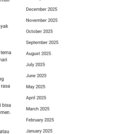
December 2025
November 2025
ayak
October 2025
September 2025
h tema
August 2025
hari
July 2025
June 2025
ng
 rasa
May 2025
April 2025
i bisa
March 2025
omen.
February 2025
January 2025
 atau