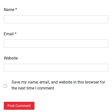
Name
*
Email
*
Website
Save my name, email, and website in this browser for
the next time I comment.