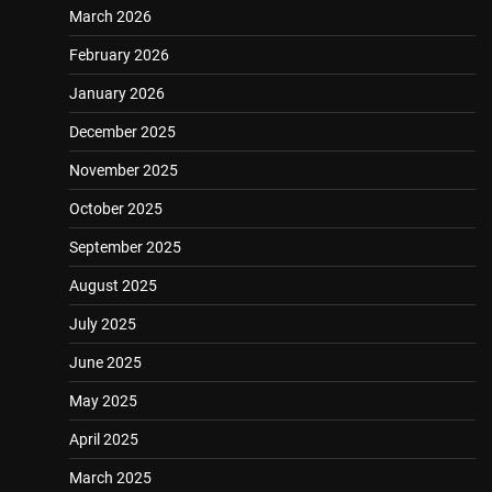
March 2026
February 2026
January 2026
December 2025
November 2025
October 2025
September 2025
August 2025
July 2025
June 2025
May 2025
April 2025
March 2025