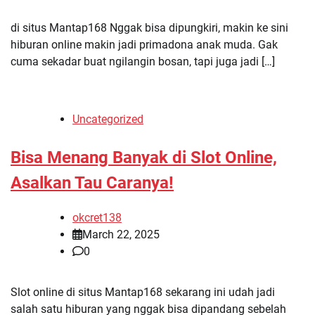
di situs Mantap168 Nggak bisa dipungkiri, makin ke sini
hiburan online makin jadi primadona anak muda. Gak
cuma sekadar buat ngilangin bosan, tapi juga jadi […]
Uncategorized
Bisa Menang Banyak di Slot Online,
Asalkan Tau Caranya!
okcret138
March 22, 2025
0
Slot online di situs Mantap168 sekarang ini udah jadi
salah satu hiburan yang nggak bisa dipandang sebelah