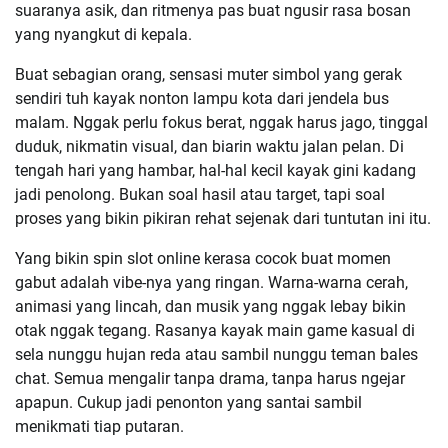
suaranya asik, dan ritmenya pas buat ngusir rasa bosan
yang nyangkut di kepala.
Buat sebagian orang, sensasi muter simbol yang gerak
sendiri tuh kayak nonton lampu kota dari jendela bus
malam. Nggak perlu fokus berat, nggak harus jago, tinggal
duduk, nikmatin visual, dan biarin waktu jalan pelan. Di
tengah hari yang hambar, hal-hal kecil kayak gini kadang
jadi penolong. Bukan soal hasil atau target, tapi soal
proses yang bikin pikiran rehat sejenak dari tuntutan ini itu.
Yang bikin spin slot online kerasa cocok buat momen
gabut adalah vibe-nya yang ringan. Warna-warna cerah,
animasi yang lincah, dan musik yang nggak lebay bikin
otak nggak tegang. Rasanya kayak main game kasual di
sela nunggu hujan reda atau sambil nunggu teman bales
chat. Semua mengalir tanpa drama, tanpa harus ngejar
apapun. Cukup jadi penonton yang santai sambil
menikmati tiap putaran.