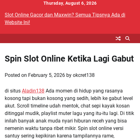
Skip
Thursday, August 6, 2026
to
Slot Online Gacor dan Maxwin? Semua Tipsnya Ada di
content
Website Ini!
Spin Slot Online Ketika Lagi Gabut
Posted on
February 5, 2026
by
okcret138
di situs
Aladin138
Ada momen di hidup yang rasanya
kosong tapi bukan kosong yang sedih, lebih ke gabut level
akut. Scroll timeline udah mentok, chat sepi kayak kosan
ditinggal mudik, playlist muter lagu yang itu-itu lagi. Di titik
inilah banyak anak muda nyari hiburan receh yang bisa
nemenin waktu tanpa ribet mikir. Spin slot online versi
santuy sering kepikiran karena tampilannya rame,