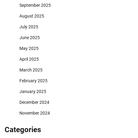
September 2025
August 2025
July 2025
June 2025
May 2025
April 2025
March 2025
February 2025
January 2025
December 2024
November 2024
Categories