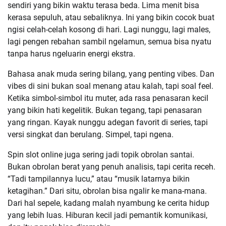
sendiri yang bikin waktu terasa beda. Lima menit bisa
kerasa sepuluh, atau sebaliknya. Ini yang bikin cocok buat
ngisi celah-celah kosong di hari. Lagi nunggu, lagi males,
lagi pengen rebahan sambil ngelamun, semua bisa nyatu
tanpa harus ngeluarin energi ekstra.
Bahasa anak muda sering bilang, yang penting vibes. Dan
vibes di sini bukan soal menang atau kalah, tapi soal feel.
Ketika simbol-simbol itu muter, ada rasa penasaran kecil
yang bikin hati kegelitik. Bukan tegang, tapi penasaran
yang ringan. Kayak nunggu adegan favorit di series, tapi
versi singkat dan berulang. Simpel, tapi ngena.
Spin slot online juga sering jadi topik obrolan santai.
Bukan obrolan berat yang penuh analisis, tapi cerita receh.
“Tadi tampilannya lucu,” atau “musik latarnya bikin
ketagihan.” Dari situ, obrolan bisa ngalir ke mana-mana.
Dari hal sepele, kadang malah nyambung ke cerita hidup
yang lebih luas. Hiburan kecil jadi pemantik komunikasi,