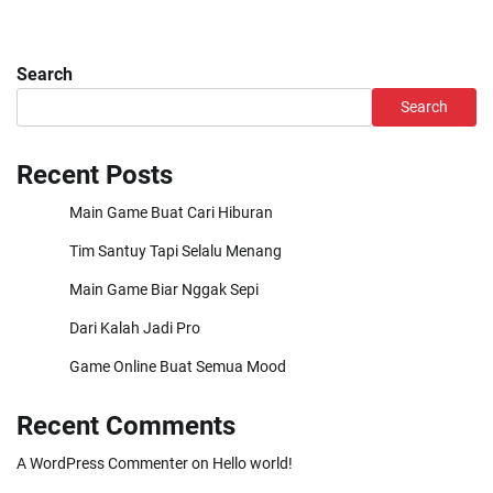
Search
Search
Recent Posts
Main Game Buat Cari Hiburan
Tim Santuy Tapi Selalu Menang
Main Game Biar Nggak Sepi
Dari Kalah Jadi Pro
Game Online Buat Semua Mood
Recent Comments
A WordPress Commenter
on
Hello world!