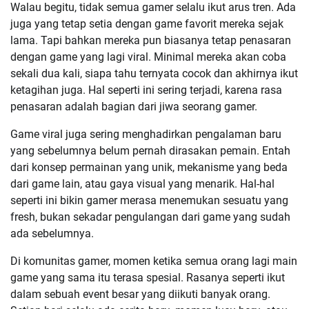
Walau begitu, tidak semua gamer selalu ikut arus tren. Ada
juga yang tetap setia dengan game favorit mereka sejak
lama. Tapi bahkan mereka pun biasanya tetap penasaran
dengan game yang lagi viral. Minimal mereka akan coba
sekali dua kali, siapa tahu ternyata cocok dan akhirnya ikut
ketagihan juga. Hal seperti ini sering terjadi, karena rasa
penasaran adalah bagian dari jiwa seorang gamer.
Game viral juga sering menghadirkan pengalaman baru
yang sebelumnya belum pernah dirasakan pemain. Entah
dari konsep permainan yang unik, mekanisme yang beda
dari game lain, atau gaya visual yang menarik. Hal-hal
seperti ini bikin gamer merasa menemukan sesuatu yang
fresh, bukan sekadar pengulangan dari game yang sudah
ada sebelumnya.
Di komunitas gamer, momen ketika semua orang lagi main
game yang sama itu terasa spesial. Rasanya seperti ikut
dalam sebuah event besar yang diikuti banyak orang.