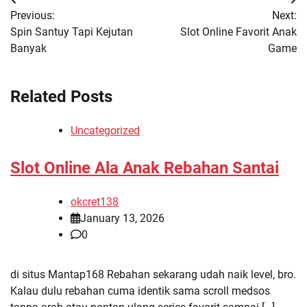
Post
Previous:
Next:
navigation
Spin Santuy Tapi Kejutan
Slot Online Favorit Anak
Banyak
Game
Related Posts
Uncategorized
Slot Online Ala Anak Rebahan Santai
okcret138
January 13, 2026
0
di situs Mantap168 Rebahan sekarang udah naik level, bro.
Kalau dulu rebahan cuma identik sama scroll medsos