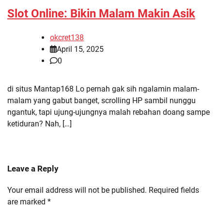
Slot Online: Bikin Malam Makin Asik
okcret138
April 15, 2025
0
di situs Mantap168 Lo pernah gak sih ngalamin malam-
malam yang gabut banget, scrolling HP sambil nunggu
ngantuk, tapi ujung-ujungnya malah rebahan doang sampe
ketiduran? Nah, […]
Leave a Reply
Your email address will not be published.
Required fields
are marked
*