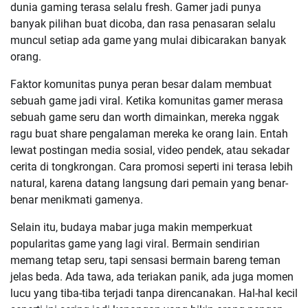
dunia gaming terasa selalu fresh. Gamer jadi punya
banyak pilihan buat dicoba, dan rasa penasaran selalu
muncul setiap ada game yang mulai dibicarakan banyak
orang.
Faktor komunitas punya peran besar dalam membuat
sebuah game jadi viral. Ketika komunitas gamer merasa
sebuah game seru dan worth dimainkan, mereka nggak
ragu buat share pengalaman mereka ke orang lain. Entah
lewat postingan media sosial, video pendek, atau sekadar
cerita di tongkrongan. Cara promosi seperti ini terasa lebih
natural, karena datang langsung dari pemain yang benar-
benar menikmati gamenya.
Selain itu, budaya mabar juga makin memperkuat
popularitas game yang lagi viral. Bermain sendirian
memang tetap seru, tapi sensasi bermain bareng teman
jelas beda. Ada tawa, ada teriakan panik, ada juga momen
lucu yang tiba-tiba terjadi tanpa direncanakan. Hal-hal kecil