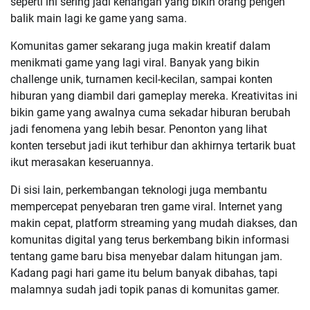
seperti ini sering jadi kenangan yang bikin orang pengen
balik main lagi ke game yang sama.
Komunitas gamer sekarang juga makin kreatif dalam
menikmati game yang lagi viral. Banyak yang bikin
challenge unik, turnamen kecil-kecilan, sampai konten
hiburan yang diambil dari gameplay mereka. Kreativitas ini
bikin game yang awalnya cuma sekadar hiburan berubah
jadi fenomena yang lebih besar. Penonton yang lihat
konten tersebut jadi ikut terhibur dan akhirnya tertarik buat
ikut merasakan keseruannya.
Di sisi lain, perkembangan teknologi juga membantu
mempercepat penyebaran tren game viral. Internet yang
makin cepat, platform streaming yang mudah diakses, dan
komunitas digital yang terus berkembang bikin informasi
tentang game baru bisa menyebar dalam hitungan jam.
Kadang pagi hari game itu belum banyak dibahas, tapi
malamnya sudah jadi topik panas di komunitas gamer.