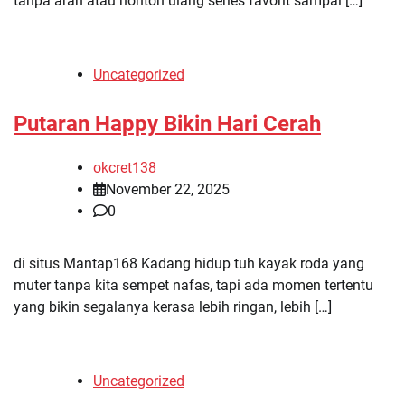
tanpa arah atau nonton ulang series favorit sampai […]
Uncategorized
Putaran Happy Bikin Hari Cerah
okcret138
November 22, 2025
0
di situs Mantap168 Kadang hidup tuh kayak roda yang
muter tanpa kita sempet nafas, tapi ada momen tertentu
yang bikin segalanya kerasa lebih ringan, lebih […]
Uncategorized