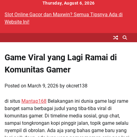
Skip
Thursday, August 6, 2026
to
Slot Online Gacor dan Maxwin? Semua Tipsnya Ada di
content
Website Ini!
Game Viral yang Lagi Ramai di
Komunitas Gamer
Posted on
March 9, 2026
by
okcret138
di situs
Mantap168
Belakangan ini dunia game lagi rame
banget sama berbagai judul yang tiba-tiba viral di
komunitas gamer. Di timeline media sosial, grup chat,
sampai tongkrongan kopi pinggir jalan, topik game selalu
nyempil di obrolan. Ada aja yang bahas game baru yang