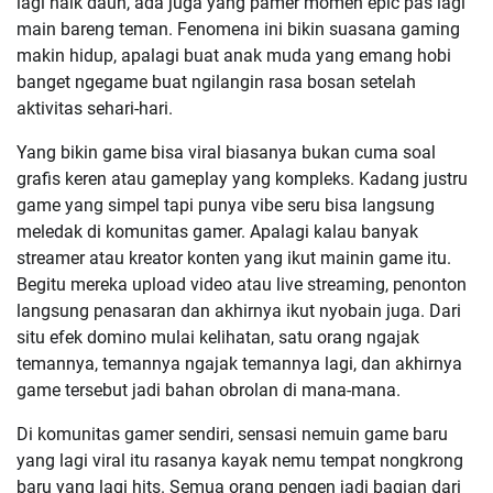
lagi naik daun, ada juga yang pamer momen epic pas lagi
main bareng teman. Fenomena ini bikin suasana gaming
makin hidup, apalagi buat anak muda yang emang hobi
banget ngegame buat ngilangin rasa bosan setelah
aktivitas sehari-hari.
Yang bikin game bisa viral biasanya bukan cuma soal
grafis keren atau gameplay yang kompleks. Kadang justru
game yang simpel tapi punya vibe seru bisa langsung
meledak di komunitas gamer. Apalagi kalau banyak
streamer atau kreator konten yang ikut mainin game itu.
Begitu mereka upload video atau live streaming, penonton
langsung penasaran dan akhirnya ikut nyobain juga. Dari
situ efek domino mulai kelihatan, satu orang ngajak
temannya, temannya ngajak temannya lagi, dan akhirnya
game tersebut jadi bahan obrolan di mana-mana.
Di komunitas gamer sendiri, sensasi nemuin game baru
yang lagi viral itu rasanya kayak nemu tempat nongkrong
baru yang lagi hits. Semua orang pengen jadi bagian dari