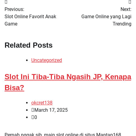
Post
Previous:
Next:
navigation
Slot Online Favorit Anak
Game Online yang Lagi
Game
Trending
Related Posts
Uncategorized
Slot Ini Tiba-Tiba Ngasih JP, Kenapa
Bisa?
okcret138
March 17, 2025
0
Pernah nggak sih, main slot online di situs Mantap168