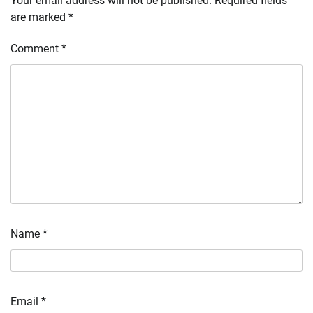
Your email address will not be published.
Required fields
are marked
*
Comment
*
Name
*
Email
*