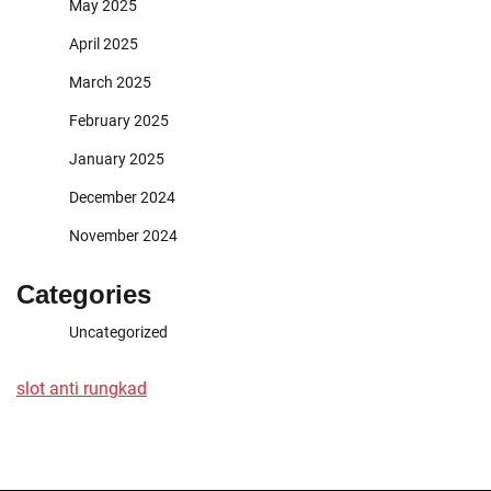
May 2025
April 2025
March 2025
February 2025
January 2025
December 2024
November 2024
Categories
Uncategorized
slot anti rungkad