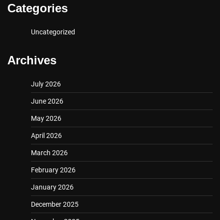
Categories
Uncategorized
Archives
July 2026
June 2026
May 2026
April 2026
March 2026
February 2026
January 2026
December 2025