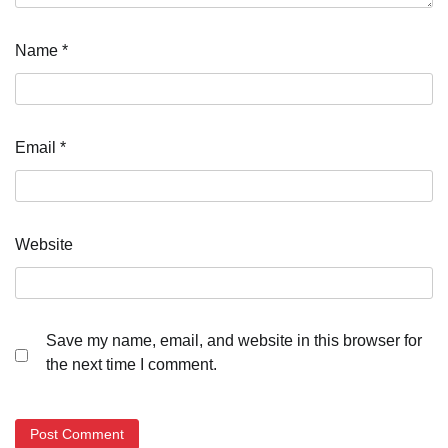
Name
*
Email
*
Website
Save my name, email, and website in this browser for
the next time I comment.