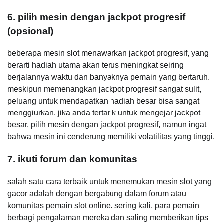
6. pilih mesin dengan jackpot progresif
(opsional)
beberapa mesin slot menawarkan jackpot progresif, yang
berarti hadiah utama akan terus meningkat seiring
berjalannya waktu dan banyaknya pemain yang bertaruh.
meskipun memenangkan jackpot progresif sangat sulit,
peluang untuk mendapatkan hadiah besar bisa sangat
menggiurkan. jika anda tertarik untuk mengejar jackpot
besar, pilih mesin dengan jackpot progresif, namun ingat
bahwa mesin ini cenderung memiliki volatilitas yang tinggi.
7. ikuti forum dan komunitas
salah satu cara terbaik untuk menemukan mesin slot yang
gacor adalah dengan bergabung dalam forum atau
komunitas pemain slot online. sering kali, para pemain
berbagi pengalaman mereka dan saling memberikan tips