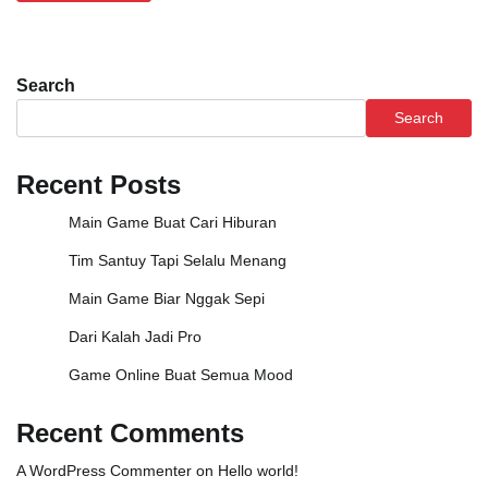
Search
Search
Recent Posts
Main Game Buat Cari Hiburan
Tim Santuy Tapi Selalu Menang
Main Game Biar Nggak Sepi
Dari Kalah Jadi Pro
Game Online Buat Semua Mood
Recent Comments
A WordPress Commenter
on
Hello world!