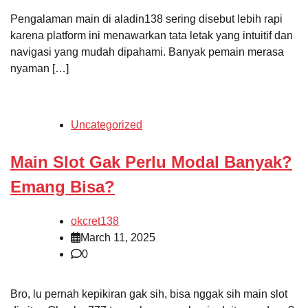
Pengalaman main di aladin138 sering disebut lebih rapi
karena platform ini menawarkan tata letak yang intuitif dan
navigasi yang mudah dipahami. Banyak pemain merasa
nyaman […]
Uncategorized
Main Slot Gak Perlu Modal Banyak?
Emang Bisa?
okcret138
March 11, 2025
0
Bro, lu pernah kepikiran gak sih, bisa nggak sih main slot