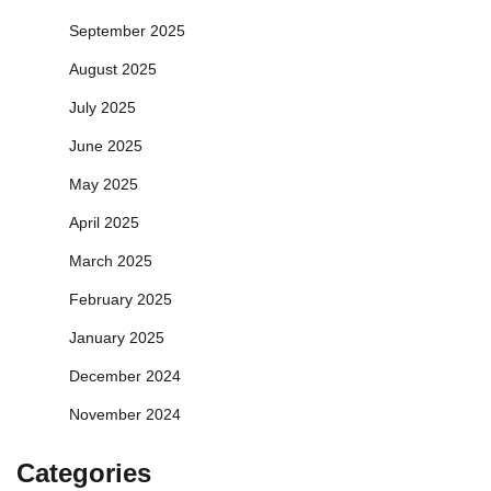
September 2025
August 2025
July 2025
June 2025
May 2025
April 2025
March 2025
February 2025
January 2025
December 2024
November 2024
Categories