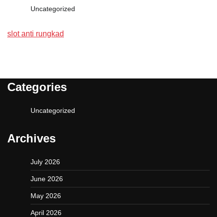
Uncategorized
slot anti rungkad
Categories
Uncategorized
Archives
July 2026
June 2026
May 2026
April 2026