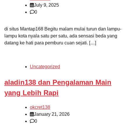
July 9, 2025
0
di situs Mantap168 Begitu malam mulai turun dan lampu-
lampu kota nyala satu per satu, ada sensasi beda yang
datang ke hati para pemburu cuan sejati. […]
Uncategorized
aladin138 dan Pengalaman Main
yang Lebih Rapi
okcret138
January 21, 2026
0