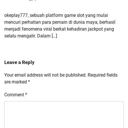
okeplay777, sebuah platform game slot yang mulai
mencuri perhatian para pemain di dunia maya, berhasil
menjadi fenomena viral berkat kehadiran jackpot yang
selalu mengalir. Dalam […]
Leave a Reply
Your email address will not be published.
Required fields
are marked
*
Comment
*