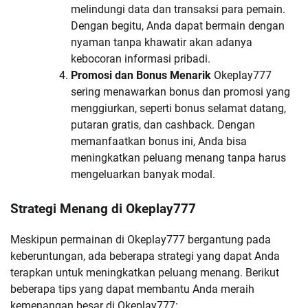
melindungi data dan transaksi para pemain.
Dengan begitu, Anda dapat bermain dengan
nyaman tanpa khawatir akan adanya
kebocoran informasi pribadi.
Promosi dan Bonus Menarik
Okeplay777
sering menawarkan bonus dan promosi yang
menggiurkan, seperti bonus selamat datang,
putaran gratis, dan cashback. Dengan
memanfaatkan bonus ini, Anda bisa
meningkatkan peluang menang tanpa harus
mengeluarkan banyak modal.
Strategi Menang di Okeplay777
Meskipun permainan di Okeplay777 bergantung pada
keberuntungan, ada beberapa strategi yang dapat Anda
terapkan untuk meningkatkan peluang menang. Berikut
beberapa tips yang dapat membantu Anda meraih
kemenangan besar di Okeplay777: