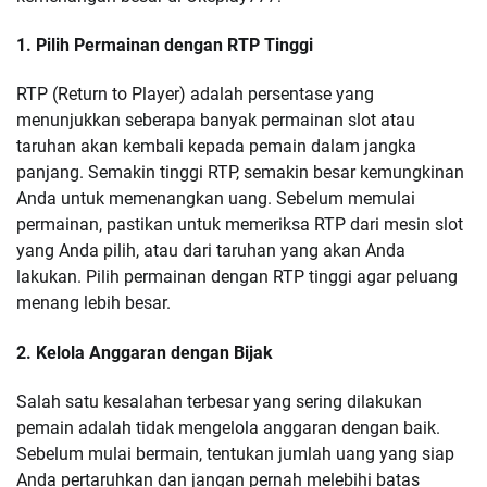
1. Pilih Permainan dengan RTP Tinggi
RTP (Return to Player) adalah persentase yang
menunjukkan seberapa banyak permainan slot atau
taruhan akan kembali kepada pemain dalam jangka
panjang. Semakin tinggi RTP, semakin besar kemungkinan
Anda untuk memenangkan uang. Sebelum memulai
permainan, pastikan untuk memeriksa RTP dari mesin slot
yang Anda pilih, atau dari taruhan yang akan Anda
lakukan. Pilih permainan dengan RTP tinggi agar peluang
menang lebih besar.
2. Kelola Anggaran dengan Bijak
Salah satu kesalahan terbesar yang sering dilakukan
pemain adalah tidak mengelola anggaran dengan baik.
Sebelum mulai bermain, tentukan jumlah uang yang siap
Anda pertaruhkan dan jangan pernah melebihi batas