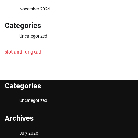
November 2024
Categories
Uncategorized
slot anti rungkad
Categories
Uncategorized
Archives
July 2026