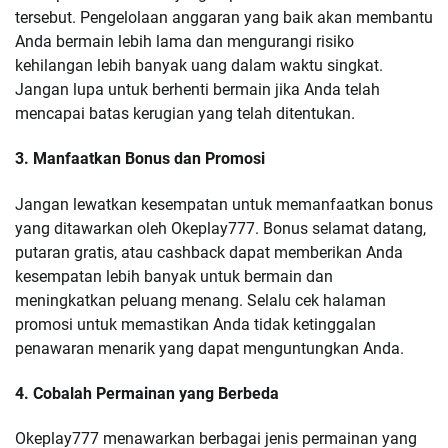
tersebut. Pengelolaan anggaran yang baik akan membantu
Anda bermain lebih lama dan mengurangi risiko
kehilangan lebih banyak uang dalam waktu singkat.
Jangan lupa untuk berhenti bermain jika Anda telah
mencapai batas kerugian yang telah ditentukan.
3. Manfaatkan Bonus dan Promosi
Jangan lewatkan kesempatan untuk memanfaatkan bonus
yang ditawarkan oleh Okeplay777. Bonus selamat datang,
putaran gratis, atau cashback dapat memberikan Anda
kesempatan lebih banyak untuk bermain dan
meningkatkan peluang menang. Selalu cek halaman
promosi untuk memastikan Anda tidak ketinggalan
penawaran menarik yang dapat menguntungkan Anda.
4. Cobalah Permainan yang Berbeda
Okeplay777 menawarkan berbagai jenis permainan yang