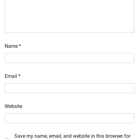
Name
*
Email
*
Website
Save my name, email, and website in this browser for