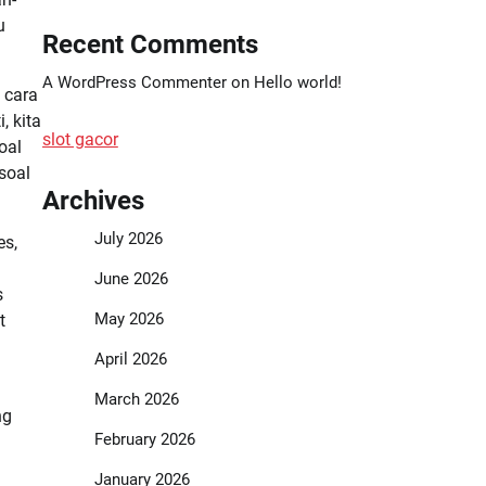
u
Recent Comments
A WordPress Commenter
on
Hello world!
 cara
, kita
slot gacor
oal
soal
Archives
July 2026
es,
June 2026
s
May 2026
t
April 2026
March 2026
ng
February 2026
January 2026