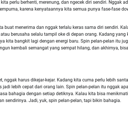
ta perlu berhenti, merenung, dan ngecek diri sendiri. Nggak a
l sempurna, karena kenyataannya kita semua punya fase-fase d
a buat menerima dan nggak terlalu keras sama diri sendiri. Kal
 atau berusaha selalu tampil oke di depan orang. Kadang yang 
a kita bangkit lagi dengan energi baru. Spin pelan-pelan itu ju
angun kembali semangat yang sempat hilang, dan akhirnya, bis
t, nggak harus dikejar-kejar. Kadang kita cuma perlu lebih santa
adi lebih cepat dari orang lain. Spin pelan-pelan itu nggak ap
erasa bahagia dengan setiap detiknya. Kalau kita bisa menikmati
 sendirinya. Jadi, yuk, spin pelan-pelan, tapi bikin bahagia.