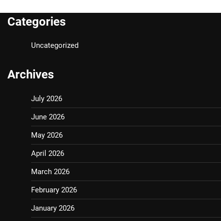
Categories
Uncategorized
Archives
July 2026
June 2026
May 2026
April 2026
March 2026
February 2026
January 2026