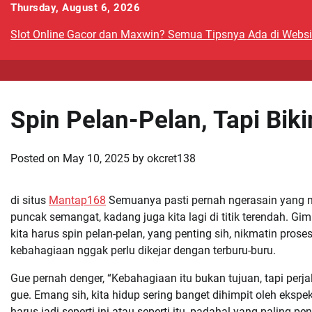
Skip
Thursday, August 6, 2026
to
Slot Online Gacor dan Maxwin? Semua Tipsnya Ada di Websit
content
Spin Pelan-Pelan, Tapi Bik
Posted on
May 10, 2025
by
okcret138
di situs
Mantap168
Semuanya pasti pernah ngerasain yang n
puncak semangat, kadang juga kita lagi di titik terendah. Gi
kita harus spin pelan-pelan, yang penting sih, nikmatin pro
kebahagiaan nggak perlu dikejar dengan terburu-buru.
Gue pernah denger, “Kebahagiaan itu bukan tujuan, tapi perja
gue. Emang sih, kita hidup sering banget dihimpit oleh ekspe
harus jadi seperti ini atau seperti itu, padahal yang paling p