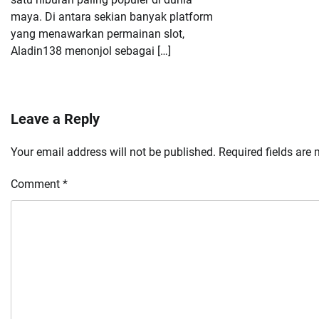
maya. Di antara sekian banyak platform
yang menawarkan permainan slot,
Aladin138 menonjol sebagai […]
Leave a Reply
Your email address will not be published.
Required fields are
Comment
*