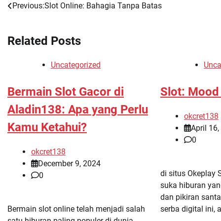
Previous:
Slot Online: Bahagia Tanpa Batas
Post
navigation
Related Posts
Uncategorized
Unca
Bermain Slot Gacor di
Slot: Mood 
Aladin138: Apa yang Perlu
okcret138
Kamu Ketahui?
April 16
0
okcret138
December 9, 2024
di situs Okeplay
0
suka hiburan yan
dan pikiran sant
Bermain slot online telah menjadi salah
serba digital ini,
satu hiburan paling populer di dunia