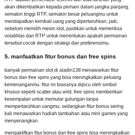
akan dikembalikan kepada pemain dalam jangka panjang.
semakin tinggi RTP, semakin besar peluangmu untuk
mendapatkan kembali uang yang dipertaruhkan. jadi,
sebelum memilih mesin slot, pastikan untuk memeriksa
volatilitas dan RTP untuk menentukan apakah permainan
tersebut cocok dengan strategi dan preferensimu.
5.
manfaatkan fitur bonus dan free spins
banyak permainan slot di aladin138 menawarkan fitur
bonus dan free spins yang bisa meningkatkan peluang
kemenanganmu. fitur ini biasanya dipicu oleh simbol
khusus seperti scatter atau wild. free spins memberikan
kesempatan untuk memutar gulungan tanpa
mempertaruhkan uangmu, sedangkan fitur bonus sering
kali menawarkan hadiah tambahan atau mini games yang
menyenangkan.
mengaktifkan fitur bonus dan free spins bisa meningkatkan