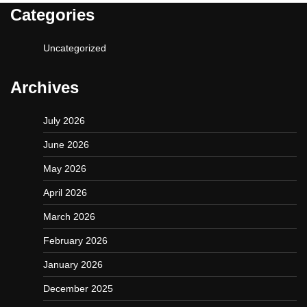
Categories
Uncategorized
Archives
July 2026
June 2026
May 2026
April 2026
March 2026
February 2026
January 2026
December 2025