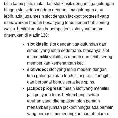
bisa kamu pilih, mulai dari slot klasik dengan tiga gulungan
hingga slot video modern dengan lima gulungan atau
lebih. ada juga mesin slot dengan jackpot progresif yang
menawarkan hadiah besar yang terus bertambah seiring
waktu. berikut adalah beberapa jenis slot yang umum
ditemukan di aladin138:
slot klasik:
slot dengan tiga gulungan dan
simbol yang lebih sederhana. biasanya, slot
ini memiliki volatilitas rendah dan lebih sering
memberikan kemenangan kecil.
slot video:
slot yang lebih modern dengan
lima gulungan atau lebih, fitur grafis canggih,
dan berbagai bonus serta free spins.
jackpot progresif:
mesin slot yang memiliki
jackpot yang terus berkembang. setiap
taruhan yang ditempatkan oleh pemain
menambah jumlah jackpot hingga ada pemain
yang berhasil memenangkan hadiah utama.