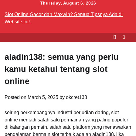
Skip
Thursday, August 6, 2026
to
Slot Online Gacor dan Maxwin? Semua Tipsnya Ada di
content
Website Ini!
aladin138: semua yang perlu
kamu ketahui tentang slot
online
Posted on
March 5, 2025
by
okcret138
seiring berkembangnya industri perjudian daring, slot
online menjadi salah satu permainan yang paling populer
di kalangan pemain. salah satu platform yang menawarkan
pengalaman bermain slot terbaik adalah aladin138. jika