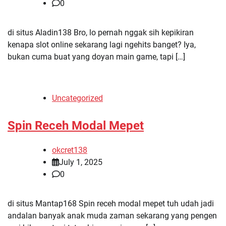
0
di situs Aladin138 Bro, lo pernah nggak sih kepikiran
kenapa slot online sekarang lagi ngehits banget? Iya,
bukan cuma buat yang doyan main game, tapi […]
Uncategorized
Spin Receh Modal Mepet
okcret138
July 1, 2025
0
di situs Mantap168 Spin receh modal mepet tuh udah jadi
andalan banyak anak muda zaman sekarang yang pengen