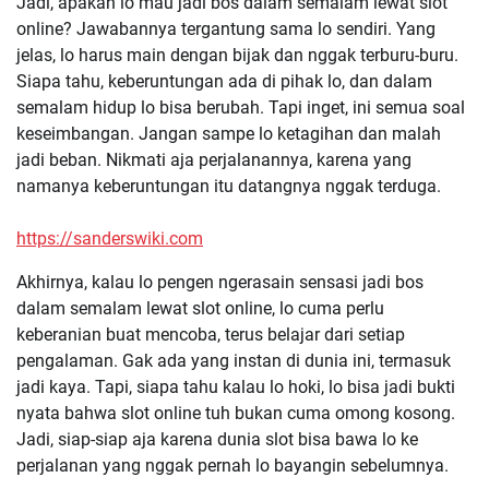
Jadi, apakah lo mau jadi bos dalam semalam lewat slot
online? Jawabannya tergantung sama lo sendiri. Yang
jelas, lo harus main dengan bijak dan nggak terburu-buru.
Siapa tahu, keberuntungan ada di pihak lo, dan dalam
semalam hidup lo bisa berubah. Tapi inget, ini semua soal
keseimbangan. Jangan sampe lo ketagihan dan malah
jadi beban. Nikmati aja perjalanannya, karena yang
namanya keberuntungan itu datangnya nggak terduga.
https://sanderswiki.com
Akhirnya, kalau lo pengen ngerasain sensasi jadi bos
dalam semalam lewat slot online, lo cuma perlu
keberanian buat mencoba, terus belajar dari setiap
pengalaman. Gak ada yang instan di dunia ini, termasuk
jadi kaya. Tapi, siapa tahu kalau lo hoki, lo bisa jadi bukti
nyata bahwa slot online tuh bukan cuma omong kosong.
Jadi, siap-siap aja karena dunia slot bisa bawa lo ke
perjalanan yang nggak pernah lo bayangin sebelumnya.