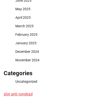
June 2025
May 2025
April 2025
March 2025
February 2025
January 2025
December 2024
November 2024
Categories
Uncategorized
slot anti rungkad