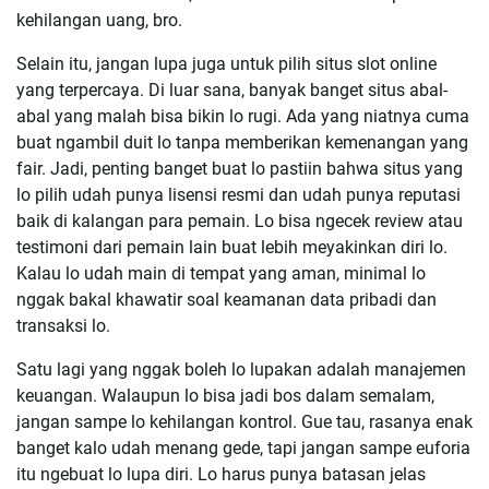
kehilangan uang, bro.
Selain itu, jangan lupa juga untuk pilih situs slot online
yang terpercaya. Di luar sana, banyak banget situs abal-
abal yang malah bisa bikin lo rugi. Ada yang niatnya cuma
buat ngambil duit lo tanpa memberikan kemenangan yang
fair. Jadi, penting banget buat lo pastiin bahwa situs yang
lo pilih udah punya lisensi resmi dan udah punya reputasi
baik di kalangan para pemain. Lo bisa ngecek review atau
testimoni dari pemain lain buat lebih meyakinkan diri lo.
Kalau lo udah main di tempat yang aman, minimal lo
nggak bakal khawatir soal keamanan data pribadi dan
transaksi lo.
Satu lagi yang nggak boleh lo lupakan adalah manajemen
keuangan. Walaupun lo bisa jadi bos dalam semalam,
jangan sampe lo kehilangan kontrol. Gue tau, rasanya enak
banget kalo udah menang gede, tapi jangan sampe euforia
itu ngebuat lo lupa diri. Lo harus punya batasan jelas