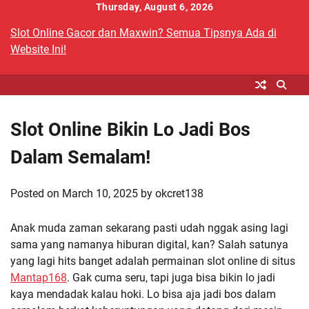
Skip
Thursday, August 6, 2026
to
Slot Online Gacor dan Maxwin? Semua Tipsnya Ada di
content
Website Ini!
Slot Online Bikin Lo Jadi Bos
Dalam Semalam!
Posted on
March 10, 2025
by
okcret138
Anak muda zaman sekarang pasti udah nggak asing lagi
sama yang namanya hiburan digital, kan? Salah satunya
yang lagi hits banget adalah permainan slot online di situs
Mantap168
. Gak cuma seru, tapi juga bisa bikin lo jadi
kaya mendadak kalau hoki. Lo bisa aja jadi bos dalam