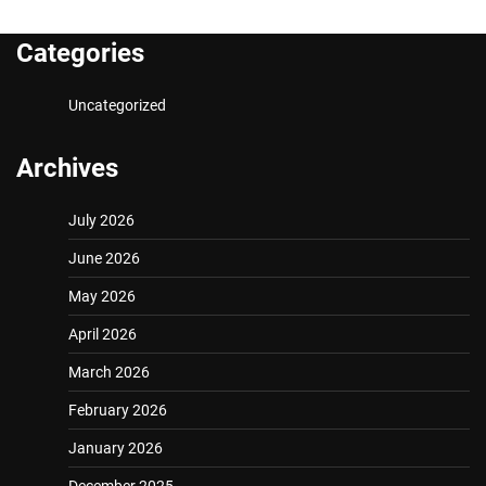
Categories
Uncategorized
Archives
July 2026
June 2026
May 2026
April 2026
March 2026
February 2026
January 2026
December 2025