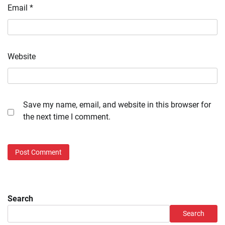
Email
*
Website
Save my name, email, and website in this browser for
the next time I comment.
Search
Search