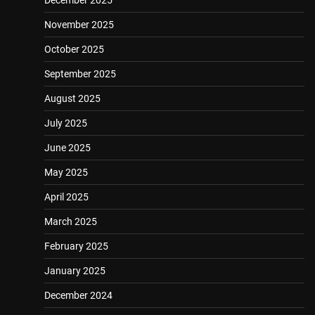
November 2025
October 2025
September 2025
August 2025
July 2025
June 2025
May 2025
April 2025
March 2025
February 2025
January 2025
December 2024