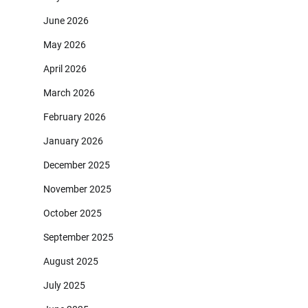
June 2026
May 2026
April 2026
March 2026
February 2026
January 2026
December 2025
November 2025
October 2025
September 2025
August 2025
July 2025