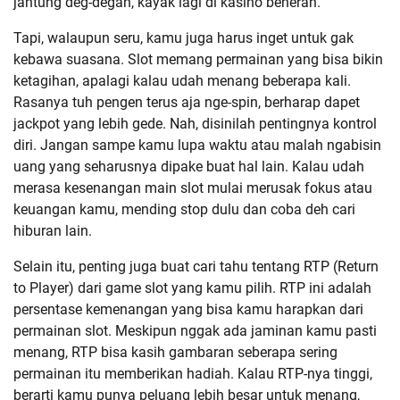
jantung deg-degan, kayak lagi di kasino beneran.
Tapi, walaupun seru, kamu juga harus inget untuk gak
kebawa suasana. Slot memang permainan yang bisa bikin
ketagihan, apalagi kalau udah menang beberapa kali.
Rasanya tuh pengen terus aja nge-spin, berharap dapet
jackpot yang lebih gede. Nah, disinilah pentingnya kontrol
diri. Jangan sampe kamu lupa waktu atau malah ngabisin
uang yang seharusnya dipake buat hal lain. Kalau udah
merasa kesenangan main slot mulai merusak fokus atau
keuangan kamu, mending stop dulu dan coba deh cari
hiburan lain.
Selain itu, penting juga buat cari tahu tentang RTP (Return
to Player) dari game slot yang kamu pilih. RTP ini adalah
persentase kemenangan yang bisa kamu harapkan dari
permainan slot. Meskipun nggak ada jaminan kamu pasti
menang, RTP bisa kasih gambaran seberapa sering
permainan itu memberikan hadiah. Kalau RTP-nya tinggi,
berarti kamu punya peluang lebih besar untuk menang,