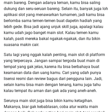
main bareng. Dengan adanya teman, kamu bisa saling
dukung dan seru-seruan bareng. Selain itu, banyak juga loh
aplikasi slot yang menawarkan turnamen, jadi kamu bisa
berlomba sama temen-temen buat dapetin hadiah yang
lebih gede. Bisa jadi ajang unjuk skill juga, apalagi kalau
kamu udah jago banget main slot. Kalau temen kamu
kalah, pasti mereka bakal ngakak-ngakak, dan itu bikin
suasana makin cair.
Satu lagi yang nggak kalah penting, main slot di platform
yang terpercaya. Jangan sampai tergoda buat main di
tempat yang gak jelas, karena itu bisa berbahaya buat
keamanan data dan uang kamu. Cari yang udah punya
lisensi resmi dan review bagus dari pengguna lain. Jadi,
selain kamu bisa main dengan tenang, kamu juga tahu
kalau tempat itu aman dan gak ada yang aneh-aneh.
Serunya main slot juga bisa bikin kamu ketagihan.
Makanya, biar gak kebablasan, coba atur waktu main