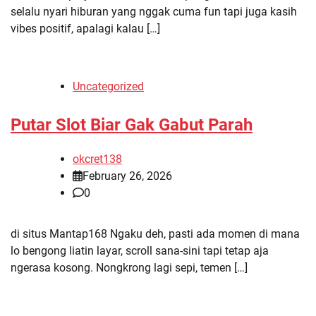
selalu nyari hiburan yang nggak cuma fun tapi juga kasih
vibes positif, apalagi kalau […]
Uncategorized
Putar Slot Biar Gak Gabut Parah
okcret138
February 26, 2026
0
di situs Mantap168 Ngaku deh, pasti ada momen di mana
lo bengong liatin layar, scroll sana-sini tapi tetap aja
ngerasa kosong. Nongkrong lagi sepi, temen […]