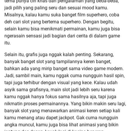
tema punya ciri khas dan pengalaman yang beda-beda,
jadi pilih yang paling seru dan sesuai mood kamu.
Misalnya, kalau kamu suka banget film superhero, coba
deh cari slot yang bertema superhero. Dengan begitu,
selain kamu bisa menikmati permainan, kamu juga bisa
ngerasain sensasi jadi bagian dari cerita di dalam game
itu.
Selain itu, grafis juga nggak kalah penting. Sekarang,
banyak banget slot yang tampilannya keren banget,
bahkan ada yang mirip banget sama video game modern.
Jadi, sambil main, kamu nggak cuma nungguin hasil spin,
tapi juga terhibur dengan visual yang kece. Kalau udah
asyik sama grafisnya, main slot jadi lebih seru karena
kamu nggak hanya fokus sama hasilnya aja, tapi juga
nikmatin proses permainannya. Yang bikin makin seru lagi,
banyak slot yang menawarkan animasi keren setiap kali
kamu menang atau dapet jackpot. Gak cuma nungguin
angka muncul, kamu juga bisa lihat animasi yang bikin