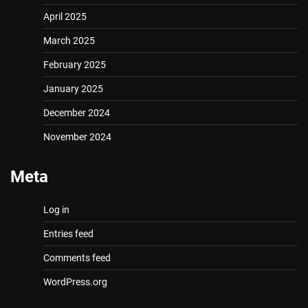
April 2025
March 2025
February 2025
January 2025
December 2024
November 2024
Meta
Log in
Entries feed
Comments feed
WordPress.org