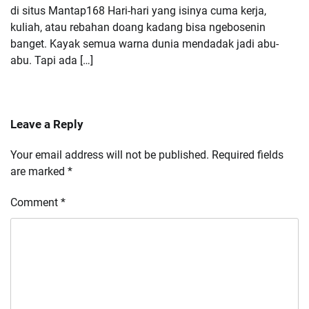
di situs Mantap168 Hari-hari yang isinya cuma kerja,
kuliah, atau rebahan doang kadang bisa ngebosenin
banget. Kayak semua warna dunia mendadak jadi abu-
abu. Tapi ada […]
Leave a Reply
Your email address will not be published.
Required fields
are marked
*
Comment
*