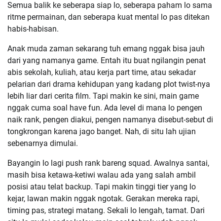
Semua balik ke seberapa siap lo, seberapa paham lo sama
ritme permainan, dan seberapa kuat mental lo pas ditekan
habis-habisan.
Anak muda zaman sekarang tuh emang nggak bisa jauh
dari yang namanya game. Entah itu buat ngilangin penat
abis sekolah, kuliah, atau kerja part time, atau sekadar
pelarian dari drama kehidupan yang kadang plot twist-nya
lebih liar dari cerita film. Tapi makin ke sini, main game
nggak cuma soal have fun. Ada level di mana lo pengen
naik rank, pengen diakui, pengen namanya disebut-sebut di
tongkrongan karena jago banget. Nah, di situ lah ujian
sebenarnya dimulai.
Bayangin lo lagi push rank bareng squad. Awalnya santai,
masih bisa ketawa-ketiwi walau ada yang salah ambil
posisi atau telat backup. Tapi makin tinggi tier yang lo
kejar, lawan makin nggak ngotak. Gerakan mereka rapi,
timing pas, strategi matang. Sekali lo lengah, tamat. Dari