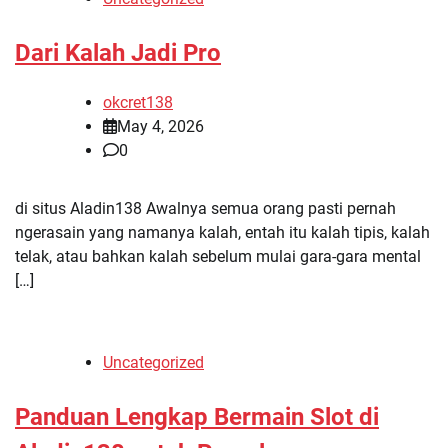
Dari Kalah Jadi Pro
okcret138
May 4, 2026
0
di situs Aladin138 Awalnya semua orang pasti pernah
ngerasain yang namanya kalah, entah itu kalah tipis, kalah
telak, atau bahkan kalah sebelum mulai gara-gara mental
[…]
Uncategorized
Panduan Lengkap Bermain Slot di