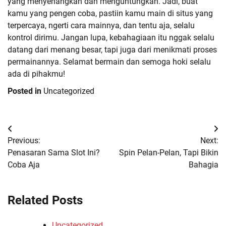
yang menyenangkan dan menguntungkan. Jadi, buat
kamu yang pengen coba, pastiin kamu main di situs yang
terpercaya, ngerti cara mainnya, dan tentu aja, selalu
kontrol dirimu. Jangan lupa, kebahagiaan itu nggak selalu
datang dari menang besar, tapi juga dari menikmati proses
permainannya. Selamat bermain dan semoga hoki selalu
ada di pihakmu!
Posted in
Uncategorized
Post
Previous:
Next:
navigation
Penasaran Sama Slot Ini?
Spin Pelan-Pelan, Tapi Bikin
Coba Aja
Bahagia
Related Posts
Uncategorized