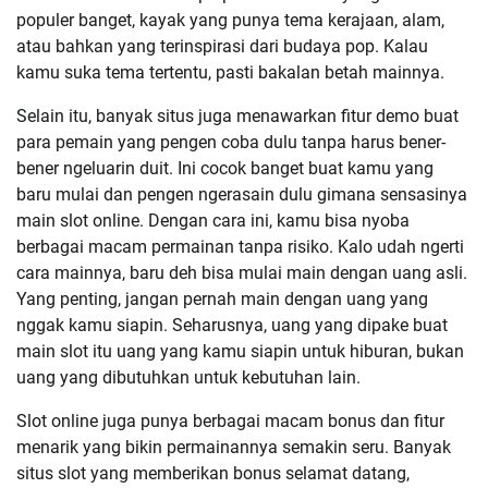
populer banget, kayak yang punya tema kerajaan, alam,
atau bahkan yang terinspirasi dari budaya pop. Kalau
kamu suka tema tertentu, pasti bakalan betah mainnya.
Selain itu, banyak situs juga menawarkan fitur demo buat
para pemain yang pengen coba dulu tanpa harus bener-
bener ngeluarin duit. Ini cocok banget buat kamu yang
baru mulai dan pengen ngerasain dulu gimana sensasinya
main slot online. Dengan cara ini, kamu bisa nyoba
berbagai macam permainan tanpa risiko. Kalo udah ngerti
cara mainnya, baru deh bisa mulai main dengan uang asli.
Yang penting, jangan pernah main dengan uang yang
nggak kamu siapin. Seharusnya, uang yang dipake buat
main slot itu uang yang kamu siapin untuk hiburan, bukan
uang yang dibutuhkan untuk kebutuhan lain.
Slot online juga punya berbagai macam bonus dan fitur
menarik yang bikin permainannya semakin seru. Banyak
situs slot yang memberikan bonus selamat datang,