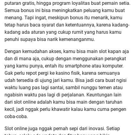
putaran gratis, hingga program loyalitas buat pemain setia.
Semua bonus ini bisa meningkatkan peluang kamu buat
menang. Tapi ingat, meskipun bonus itu menarik, kamu
tetap harus baca syarat dan ketentuannya, karena kadang-
kadang ada aturan yang cukup rumit yang harus kamu
penuhi supaya bisa narik kemenanganmu.
Dengan kemudahan akses, kamu bisa main slot kapan aja
dan di mana aja, cukup dengan menggunakan perangkat
yang kamu punya, entah itu smartphone atau komputer.
Gak perlu repot pergi ke kasino fisik, karena semuanya
udah tersedia di ujung jari kamu. Bisa jadi cara buat ngisi
waktu luang pas lagi santai, sambil nunggu temen atau
ngabisin waktu pas lagi di perjalanan. Keuntungan lain
dari slot online adalah kamu bisa main dengan taruhan
kecil, jadi nggak perlu khawatir kalau kamu cuma pengen
coba-coba.
Slot online juga nggak pernah sepi dari inovasi. Setiap