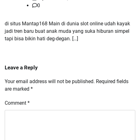
0
di situs Mantap168 Main di dunia slot online udah kayak
jadi tren baru buat anak muda yang suka hiburan simpel
tapi bisa bikin hati deg-degan. […]
Leave a Reply
Your email address will not be published.
Required fields
are marked
*
Comment
*