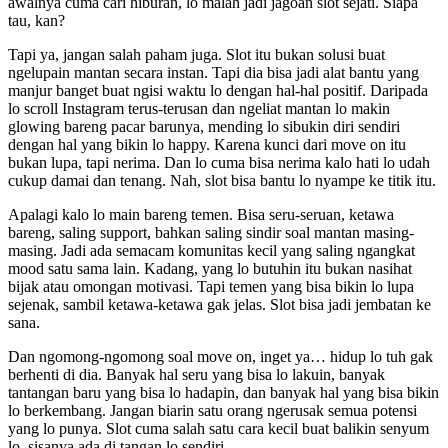
awalnya cuma cari hiburan, lo malah jadi jagoan slot sejati. Siapa
tau, kan?
Tapi ya, jangan salah paham juga. Slot itu bukan solusi buat
ngelupain mantan secara instan. Tapi dia bisa jadi alat bantu yang
manjur banget buat ngisi waktu lo dengan hal-hal positif. Daripada
lo scroll Instagram terus-terusan dan ngeliat mantan lo makin
glowing bareng pacar barunya, mending lo sibukin diri sendiri
dengan hal yang bikin lo happy. Karena kunci dari move on itu
bukan lupa, tapi nerima. Dan lo cuma bisa nerima kalo hati lo udah
cukup damai dan tenang. Nah, slot bisa bantu lo nyampe ke titik itu.
Apalagi kalo lo main bareng temen. Bisa seru-seruan, ketawa
bareng, saling support, bahkan saling sindir soal mantan masing-
masing. Jadi ada semacam komunitas kecil yang saling ngangkat
mood satu sama lain. Kadang, yang lo butuhin itu bukan nasihat
bijak atau omongan motivasi. Tapi temen yang bisa bikin lo lupa
sejenak, sambil ketawa-ketawa gak jelas. Slot bisa jadi jembatan ke
sana.
Dan ngomong-ngomong soal move on, inget ya… hidup lo tuh gak
berhenti di dia. Banyak hal seru yang bisa lo lakuin, banyak
tantangan baru yang bisa lo hadapin, dan banyak hal yang bisa bikin
lo berkembang. Jangan biarin satu orang ngerusak semua potensi
yang lo punya. Slot cuma salah satu cara kecil buat balikin senyum
lo, sisanya ada di tangan lo sendiri.