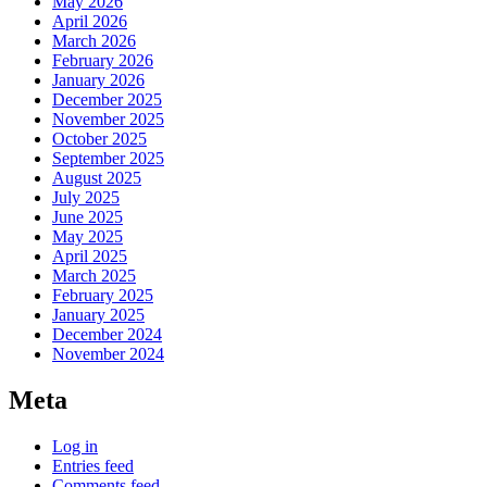
May 2026
April 2026
March 2026
February 2026
January 2026
December 2025
November 2025
October 2025
September 2025
August 2025
July 2025
June 2025
May 2025
April 2025
March 2025
February 2025
January 2025
December 2024
November 2024
Meta
Log in
Entries feed
Comments feed