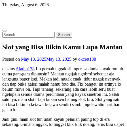
Skip
Thursday, August 6, 2026
to
Slot Online Gacor dan Maxwin? Semua Tipsnya Ada di Website
content
Ini!
Search
for:
Slot yang Bisa Bikin Kamu Lupa Mantan
Posted on
May 13, 2025
May 13, 2025
by
okcret138
di situs
Aladin138
Lo pernah nggak sih ngerasa dunia kayak runtuh
cuma gara-gara diputusin? Mantan ngajak ngobrol sebentar aja
langsung baper lagi. Makan jadi nggak enak, tidur nggak nyenyak,
dan tiap buka galeri malah nemu foto dia. Fix banget, itu artinya lo
belum move on. Tapi tenang, sekarang ada cara lebih seru buat
ngelupain semua drama percintaan yang kayak sinetron itu. Salah
satunya: main slot! Tapi bukan sembarang slot, bro. Slot yang satu
ini bisa bikin lo ketawa-ketawa sendiri sambil ngelewatin hari-hari
galau lo.
Jadi gini, main slot tuh udah kayak pelarian paling top di era
sekarang. Gimana nggak, lo tinggal klik-klik doang, terus bisa dapet