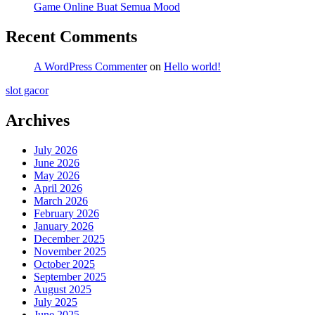
Game Online Buat Semua Mood
Recent Comments
A WordPress Commenter
on
Hello world!
slot gacor
Archives
July 2026
June 2026
May 2026
April 2026
March 2026
February 2026
January 2026
December 2025
November 2025
October 2025
September 2025
August 2025
July 2025
June 2025