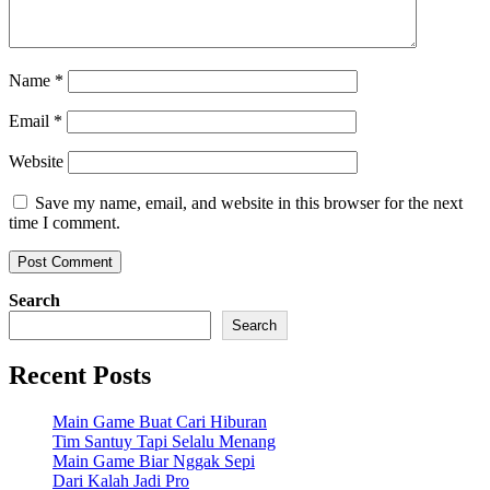
Name
*
Email
*
Website
Save my name, email, and website in this browser for the next
time I comment.
Search
Search
Recent Posts
Main Game Buat Cari Hiburan
Tim Santuy Tapi Selalu Menang
Main Game Biar Nggak Sepi
Dari Kalah Jadi Pro