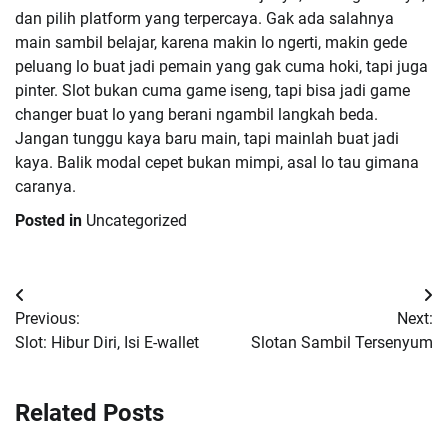
dan pilih platform yang terpercaya. Gak ada salahnya
main sambil belajar, karena makin lo ngerti, makin gede
peluang lo buat jadi pemain yang gak cuma hoki, tapi juga
pinter. Slot bukan cuma game iseng, tapi bisa jadi game
changer buat lo yang berani ngambil langkah beda.
Jangan tunggu kaya baru main, tapi mainlah buat jadi
kaya. Balik modal cepet bukan mimpi, asal lo tau gimana
caranya.
Posted in
Uncategorized
Post
Previous:
Next:
navigation
Slot: Hibur Diri, Isi E-wallet
Slotan Sambil Tersenyum
Related Posts