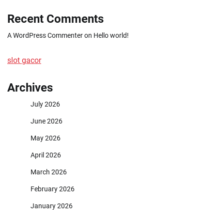
Recent Comments
A WordPress Commenter
on
Hello world!
slot gacor
Archives
July 2026
June 2026
May 2026
April 2026
March 2026
February 2026
January 2026