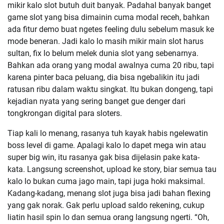
mikir kalo slot butuh duit banyak. Padahal banyak banget
game slot yang bisa dimainin cuma modal receh, bahkan
ada fitur demo buat ngetes feeling dulu sebelum masuk ke
mode beneran. Jadi kalo lo masih mikir main slot harus
sultan, fix lo belum melek dunia slot yang sebenarnya.
Bahkan ada orang yang modal awalnya cuma 20 ribu, tapi
karena pinter baca peluang, dia bisa ngebalikin itu jadi
ratusan ribu dalam waktu singkat. Itu bukan dongeng, tapi
kejadian nyata yang sering banget gue denger dari
tongkrongan digital para sloters.
Tiap kali lo menang, rasanya tuh kayak habis ngelewatin
boss level di game. Apalagi kalo lo dapet mega win atau
super big win, itu rasanya gak bisa dijelasin pake kata-
kata. Langsung screenshot, upload ke story, biar semua tau
kalo lo bukan cuma jago main, tapi juga hoki maksimal.
Kadang-kadang, menang slot juga bisa jadi bahan flexing
yang gak norak. Gak perlu upload saldo rekening, cukup
liatin hasil spin lo dan semua orang langsung ngerti. “Oh,