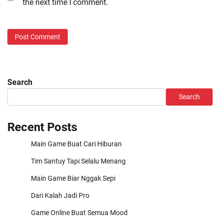
the next time I comment.
Search
Search
Recent Posts
Main Game Buat Cari Hiburan
Tim Santuy Tapi Selalu Menang
Main Game Biar Nggak Sepi
Dari Kalah Jadi Pro
Game Online Buat Semua Mood