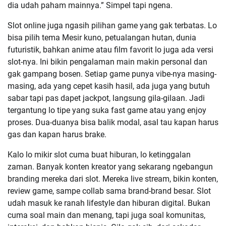
dia udah paham mainnya.” Simpel tapi ngena.
Slot online juga ngasih pilihan game yang gak terbatas. Lo
bisa pilih tema Mesir kuno, petualangan hutan, dunia
futuristik, bahkan anime atau film favorit lo juga ada versi
slot-nya. Ini bikin pengalaman main makin personal dan
gak gampang bosen. Setiap game punya vibe-nya masing-
masing, ada yang cepet kasih hasil, ada juga yang butuh
sabar tapi pas dapet jackpot, langsung gila-gilaan. Jadi
tergantung lo tipe yang suka fast game atau yang enjoy
proses. Dua-duanya bisa balik modal, asal tau kapan harus
gas dan kapan harus brake.
Kalo lo mikir slot cuma buat hiburan, lo ketinggalan
zaman. Banyak konten kreator yang sekarang ngebangun
branding mereka dari slot. Mereka live stream, bikin konten,
review game, sampe collab sama brand-brand besar. Slot
udah masuk ke ranah lifestyle dan hiburan digital. Bukan
cuma soal main dan menang, tapi juga soal komunitas,