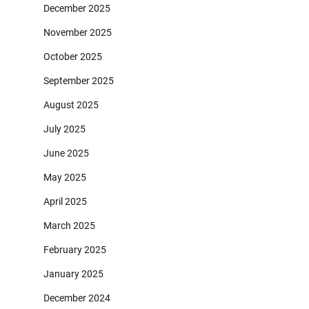
December 2025
November 2025
October 2025
September 2025
August 2025
July 2025
June 2025
May 2025
April 2025
March 2025
February 2025
January 2025
December 2024