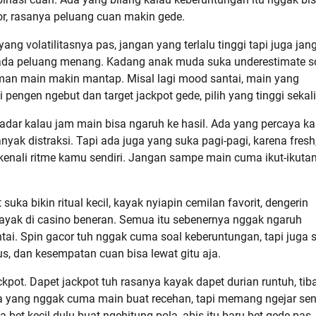
cor, rasanya peluang cuan makin gede.
ang volatilitasnya pas, jangan yang terlalu tinggi tapi juga jan
sih ada peluang menang. Kadang anak muda suka underestimate s
alaman main makin mantap. Misal lagi mood santai, main yang
gi pengen ngebut dan target jackpot gede, pilih yang tinggi sekal
yadar kalau jam main bisa ngaruh ke hasil. Ada yang percaya ka
nyak distraksi. Tapi ada juga yang suka pagi-pagi, karena fresh
, kenali ritme kamu sendiri. Jangan sampe main cuma ikut-ikuta
uka bikin ritual kecil, kayak nyiapin cemilan favorit, dengerin
 kayak di casino beneran. Semua itu sebenernya nggak ngaruh
ntai. Spin gacor tuh nggak cuma soal keberuntungan, tapi juga 
s, dan kesempatan cuan bisa lewat gitu aja.
ot. Dapet jackpot tuh rasanya kayak dapet durian runtuh, tiba
 yang nggak cuma main buat recehan, tapi memang ngejar sen
bet kecil dulu buat ngehitung pola, abis itu baru bet gede pas