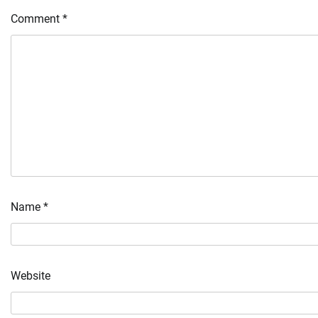
Comment
*
Name
*
Website