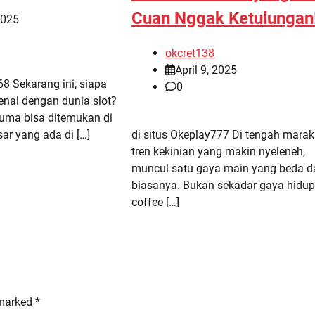
Cuan Nggak Ketulungan
2025
okcret138
April 9, 2025
8 Sekarang ini, siapa
0
enal dengan dunia slot?
 cuma bisa ditemukan di
ar yang ada di […]
di situs Okeplay777 Di tengah mara
tren kekinian yang makin nyeleneh,
muncul satu gaya main yang beda da
biasanya. Bukan sekadar gaya hidup
coffee […]
 marked
*