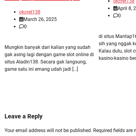
okcret138
April 8, 
okcret138
0
March 26, 2025
0
di situs Mantap16
sih yang nggak k
Mungkin banyak dari kalian yang sudah
Kalau dulu, slot
gak asing lagi dengan game slot online di
kasino-kasino bes
situs Aladin138. Secara gak langsung,
game satu ini emang udah jadi […]
Leave a Reply
Your email address will not be published.
Required fields are