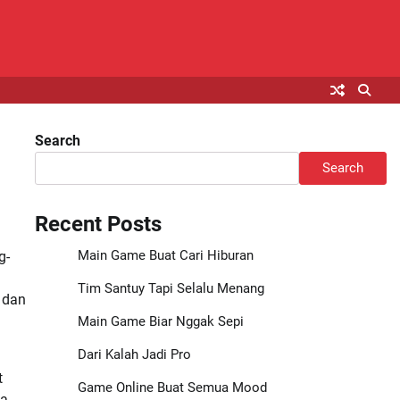
Search
Search
Recent Posts
Main Game Buat Cari Hiburan
g-
Tim Santuy Tapi Selalu Menang
 dan
Main Game Biar Nggak Sepi
Dari Kalah Jadi Pro
t
Game Online Buat Semua Mood
sa