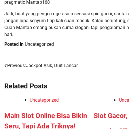
pragmatic Mantap168
Jadi, buat yang pengen ngerasain sensasi spin gacor, santai a
jangan lupa senyum tiap kali cuan masuk. Kalau beruntung, 
Cuan Mantap emang bukan cuma slogan, tapi pengalaman ny
hari.
Posted in
Uncategorized
Previous:
Jackpot Asik, Duit Lancar
Post
navigation
Related Posts
Uncategorized
Unca
Main Slot Online Bisa Bikin
Slot Gacor
Seru, Tapi Ada Triknya!