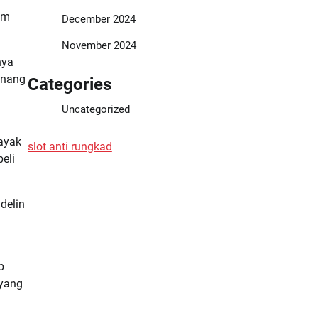
am
December 2024
November 2024
nya
enang
Categories
Uncategorized
kayak
slot anti rungkad
eli
delin
p
 yang