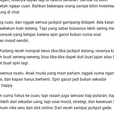
ah ngejar cuan. Bahkan beberapa orang sampe bikin livestre
ung di chat.
ng cuan, dan nggak semua jackpot gampang didapet. Ada kala
sebelum hoki dateng. Tapi yang sabar biasanya lebih sering m
banyak yang belajar, karena spin gacor bukan cuma soal
an mood sendiri.
. Kadang receh numpuk terus tiba-tiba jackpot datang, rasanya 
buat seneng-seneng, bisa tiba-tiba dapet duit buat jajan atau b
 buat spin lagi.
od itu semua nyatu. Anak muda yang main paham, nggak cuma ngan
ai, dan kapan harus berhenti. Spin gacor jadi bukan sekadar
 happy.
 cuma fokus ke cuan, tapi rasain juga sensasi tiap putaran, tia
ebih dari sekadar uang, tapi soal mood, strategi, dan keseruan
n vibe seru dari slot online. Dari receh sampai jackpot gede,