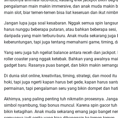
pengalaman main makin immersive, dan anak muda makin bet
main slot, biar temen-temen bisa liat keseruan dan ikut nimbr
Jangan lupa juga soal kesabaran. Nggak semua spin langsu
harus nunggu beberapa putaran, atau bahkan beberapa sesi, 
daripada yang main terburu-buru. Anak muda sekarang juga 
keberuntungan, tapi juga tentang memahami game, timing, d
Yang seru juga tuh ngeliat balance antara receh dan jackpot
roller coaster yang nggak ketebak. Bahkan yang awalnya main 
gadget baru. Rasanya puas banget, dan bikin makin semangat
Di dunia slot online, kreativitas, timing, strategi, dan mo
hoki, tapi juga ngerti kapan harus bet gede, kapan harus sant
permainan, tapi pengalaman seru yang bikin dompet dan hati
Akhirnya, yang paling penting tuh nikmatin prosesnya. Jangan
simbol nyambung, tiap bonus muncul. Karena spin gacor tuh l
bikin ketagihan. Anak muda sekarang emang jago banget nemui
semuanya jadi cerita yang bisa dibanggain ke temen-temen.