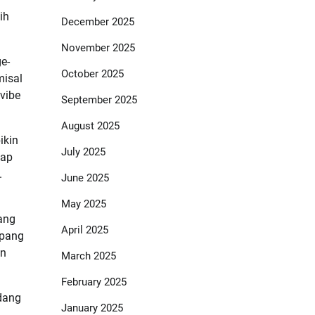
ih
December 2025
November 2025
e-
October 2025
misal
 vibe
September 2025
August 2025
ikin
July 2025
tap
.
June 2025
May 2025
dang
April 2025
mpang
an
March 2025
February 2025
adang
January 2025