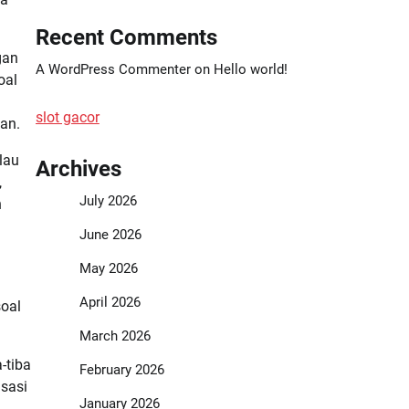
Recent Comments
gan
A WordPress Commenter
on
Hello world!
oal
slot gacor
ian.
lau
Archives
,
July 2026
n
June 2026
May 2026
April 2026
soal
March 2026
-tiba
February 2026
sasi
January 2026