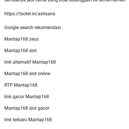
https://tooter.in/asilaana
Google search rekomendasi :
Mantap168 zeus
Mantap168 slot
link alternatif Mantap168
Mantap168 slot online
RTP Mantap168
link gacor Mantap168
Mantap168 slot gacor
link terbaru Mantap168