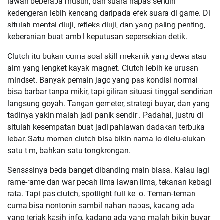
lawan beberapa musuh, dan suara napas sendiri
kedengeran lebih kencang daripada efek suara di game. Di
situlah mental diuji, refleks diuji, dan yang paling penting,
keberanian buat ambil keputusan sepersekian detik.
Clutch itu bukan cuma soal skill mekanik yang dewa atau
aim yang lengket kayak magnet. Clutch lebih ke urusan
mindset. Banyak pemain jago yang pas kondisi normal
bisa barbar tanpa mikir, tapi giliran situasi tinggal sendirian
langsung goyah. Tangan gemeter, strategi buyar, dan yang
tadinya yakin malah jadi panik sendiri. Padahal, justru di
situlah kesempatan buat jadi pahlawan dadakan terbuka
lebar. Satu momen clutch bisa bikin nama lo dielu-elukan
satu tim, bahkan satu tongkrongan.
Sensasinya beda banget dibanding main biasa. Kalau lagi
rame-rame dan war pecah lima lawan lima, tekanan kebagi
rata. Tapi pas clutch, spotlight full ke lo. Teman-teman
cuma bisa nontonin sambil nahan napas, kadang ada
yang teriak kasih info, kadang ada yang malah bikin buyar