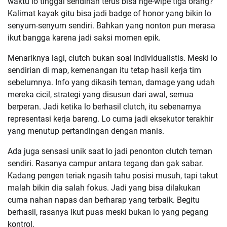
waktu lo tinggal sendirian terus bisa nge-wipe tiga orang?”
Kalimat kayak gitu bisa jadi badge of honor yang bikin lo
senyum-senyum sendiri. Bahkan yang nonton pun merasa
ikut bangga karena jadi saksi momen epik.
Menariknya lagi, clutch bukan soal individualistis. Meski lo
sendirian di map, kemenangan itu tetap hasil kerja tim
sebelumnya. Info yang dikasih teman, damage yang udah
mereka cicil, strategi yang disusun dari awal, semua
berperan. Jadi ketika lo berhasil clutch, itu sebenarnya
representasi kerja bareng. Lo cuma jadi eksekutor terakhir
yang menutup pertandingan dengan manis.
Ada juga sensasi unik saat lo jadi penonton clutch teman
sendiri. Rasanya campur antara tegang dan gak sabar.
Kadang pengen teriak ngasih tahu posisi musuh, tapi takut
malah bikin dia salah fokus. Jadi yang bisa dilakukan
cuma nahan napas dan berharap yang terbaik. Begitu
berhasil, rasanya ikut puas meski bukan lo yang pegang
kontrol.