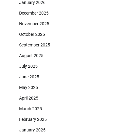
January 2026
December 2025
November 2025
October 2025
September 2025
August 2025
July 2025
June 2025
May 2025
April 2025
March 2025
February 2025
January 2025