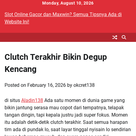
Skip
Monday, August 10, 2026
to
Slot Online Gacor dan Maxwin? Semua Tipsnya Ada di
content
Website Ini!
Clutch Terakhir Bikin Degup
Kencang
Posted on
February 16, 2026
by
okcret138
di situs
Aladin138
Ada satu momen di dunia game yang
bikin jantung serasa mau copot dari tempatnya, telapak
tangan dingin, tapi kepala justru jadi super fokus. Momen
itu adalah detik-detik clutch terakhir. Saat semua harapan
tim ada di pundak lo, saat layar tinggal nyisain lo sendirian