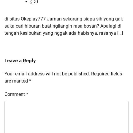
0
di situs Okeplay777 Jaman sekarang siapa sih yang gak
suka cari hiburan buat ngilangin rasa bosan? Apalagi di
tengah kesibukan yang nggak ada habisnya, rasanya […]
Leave a Reply
Your email address will not be published.
Required fields
are marked
*
Comment
*