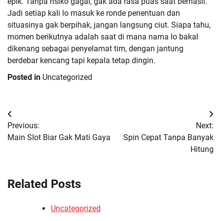
epik. Tanpa risiko gagal, gak ada rasa puas saat berhasil.
Jadi setiap kali lo masuk ke ronde penentuan dan
situasinya gak berpihak, jangan langsung ciut. Siapa tahu,
momen berikutnya adalah saat di mana nama lo bakal
dikenang sebagai penyelamat tim, dengan jantung
berdebar kencang tapi kepala tetap dingin.
Posted in
Uncategorized
Post
Previous:
Next:
navigation
Main Slot Biar Gak Mati Gaya
Spin Cepat Tanpa Banyak
Hitung
Related Posts
Uncategorized