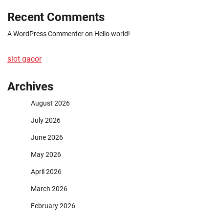
Recent Comments
A WordPress Commenter
on
Hello world!
slot gacor
Archives
August 2026
July 2026
June 2026
May 2026
April 2026
March 2026
February 2026