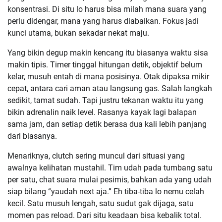
konsentrasi. Di situ lo harus bisa milah mana suara yang
perlu didengar, mana yang harus diabaikan. Fokus jadi
kunci utama, bukan sekadar nekat maju.
Yang bikin degup makin kencang itu biasanya waktu sisa
makin tipis. Timer tinggal hitungan detik, objektif belum
kelar, musuh entah di mana posisinya. Otak dipaksa mikir
cepat, antara cari aman atau langsung gas. Salah langkah
sedikit, tamat sudah. Tapi justru tekanan waktu itu yang
bikin adrenalin naik level. Rasanya kayak lagi balapan
sama jam, dan setiap detik berasa dua kali lebih panjang
dari biasanya.
Menariknya, clutch sering muncul dari situasi yang
awalnya kelihatan mustahil. Tim udah pada tumbang satu
per satu, chat suara mulai pesimis, bahkan ada yang udah
siap bilang “yaudah next aja.” Eh tiba-tiba lo nemu celah
kecil. Satu musuh lengah, satu sudut gak dijaga, satu
momen pas reload. Dari situ keadaan bisa kebalik total.