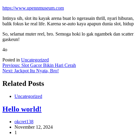
https://www.upennmuseum.com
Intinya sih, slot itu kayak arena buat lo ngerasain thrill, nyari hibu
balik fokus ke real life. Karena se-auto kaya apapun dunia slot, hidup 
So, selamat muter reel, bro. Semoga hoki lo gak ngambek dan scatter lo
gaskeun!
4o
Posted in
Uncategorized
Post
Previous:
Slot Gacor Bikin Hari Cerah
Next:
Jackpot Itu Nyata, Bro!
navigation
Related Posts
Uncategorized
Hello world!
okcret138
November 12, 2024
1