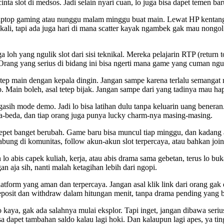
nta slot di medsos. Jadi selain nyari cuan, lo juga bisa dapet temen ba
ptop gaming atau nunggu malam minggu buat main. Lewat HP kentang pun
-kali, tapi ada juga hari di mana scatter kayak ngambek gak mau nongol
 loh yang ngulik slot dari sisi teknikal. Mereka pelajarin RTP (return t
rang yang serius di bidang ini bisa ngerti mana game yang cuman ngur
etep main dengan kepala dingin. Jangan sampe karena terlalu semangat n
. Main boleh, asal tetep bijak. Jangan sampe dari yang tadinya mau hap
sih mode demo. Jadi lo bisa latihan dulu tanpa keluarin uang beneran. 
a-beda, dan tiap orang juga punya lucky charm-nya masing-masing.
itu cepet banget berubah. Game baru bisa muncul tiap minggu, dan kadan
gabung di komunitas, follow akun-akun slot terpercaya, atau bahkan joi
n lo abis capek kuliah, kerja, atau abis drama sama gebetan, terus lo bu
an aja sih, nanti malah ketagihan lebih dari ngopi.
platform yang aman dan terpercaya. Jangan asal klik link dari orang gak
eposit dan withdraw dalam hitungan menit, tanpa drama pending yang b
o kaya, gak ada salahnya mulai eksplor. Tapi inget, jangan dibawa seri
a dapet tambahan saldo kalau lagi hoki. Dan kalaupun lagi apes, ya ti