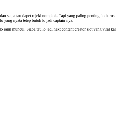
ran, dan siapa tau dapet rejeki nomplok. Tapi yang paling penting, lo har
lo yang nyata tetep butuh lo jadi captain-nya.
 rajin muncul. Siapa tau lo jadi next content creator slot yang viral k