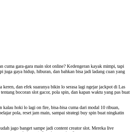
taan cuma gara-gara main slot online? Kedengeran kayak mimpi, tapi
i juga gaya hidup, hiburan, dan bahkan bisa jadi ladang cuan yang
 keren, dan efek suaranya bikin lo serasa lagi ngejar jackpot di Las
entang bocoran slot gacor, pola spin, dan kapan waktu yang pas buat
kalau hoki lo lagi on fire, bisa-bisa cuma dari modal 10 ribuan,
lajar pola, reset jam main, sampai strategi buy spin buat ningkatin
dah jago banget sampe jadi content creator slot. Mereka live