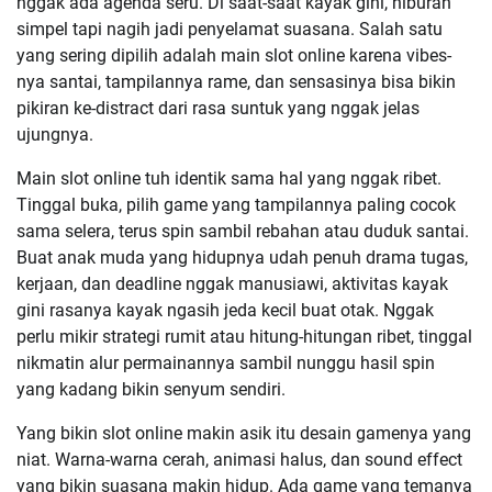
nggak ada agenda seru. Di saat-saat kayak gini, hiburan
simpel tapi nagih jadi penyelamat suasana. Salah satu
yang sering dipilih adalah main slot online karena vibes-
nya santai, tampilannya rame, dan sensasinya bisa bikin
pikiran ke-distract dari rasa suntuk yang nggak jelas
ujungnya.
Main slot online tuh identik sama hal yang nggak ribet.
Tinggal buka, pilih game yang tampilannya paling cocok
sama selera, terus spin sambil rebahan atau duduk santai.
Buat anak muda yang hidupnya udah penuh drama tugas,
kerjaan, dan deadline nggak manusiawi, aktivitas kayak
gini rasanya kayak ngasih jeda kecil buat otak. Nggak
perlu mikir strategi rumit atau hitung-hitungan ribet, tinggal
nikmatin alur permainannya sambil nunggu hasil spin
yang kadang bikin senyum sendiri.
Yang bikin slot online makin asik itu desain gamenya yang
niat. Warna-warna cerah, animasi halus, dan sound effect
yang bikin suasana makin hidup. Ada game yang temanya