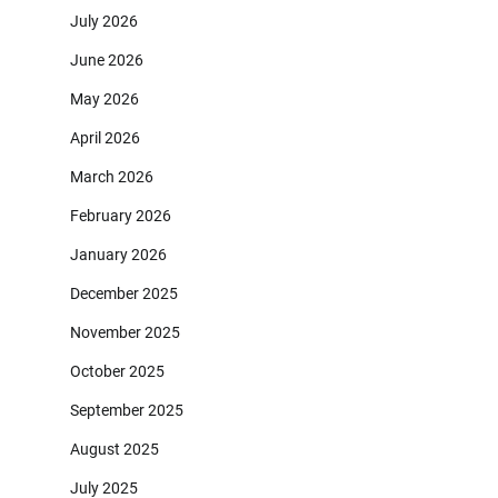
July 2026
June 2026
May 2026
April 2026
March 2026
February 2026
January 2026
December 2025
November 2025
October 2025
September 2025
August 2025
July 2025