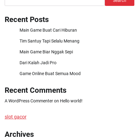
Search
Recent Posts
Main Game Buat Cari Hiburan
Tim Santuy Tapi Selalu Menang
Main Game Biar Nggak Sepi
Dari Kalah Jadi Pro
Game Online Buat Semua Mood
Recent Comments
A WordPress Commenter
on
Hello world!
slot gacor
Archives