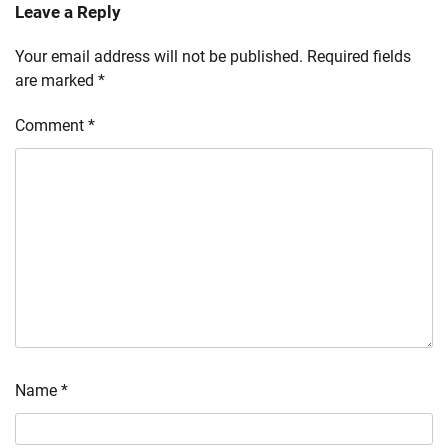
Leave a Reply
Your email address will not be published.
Required fields
are marked
*
Comment
*
Name
*